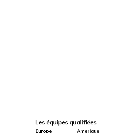
Le
s é
quipes qualifié
es
Europe
Amerique