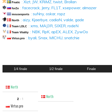
: Xizt, JW, KRiMZ, twist, Brollan
Fnatic
: facecrack, Jerry, FL1T, xsepower, almazer
forZe
: suNny, oskar, ropz
mousesports
: aizy, Kjaerbye, cadiaN, valde, gade
North
: xms, MAJ3R, SIXER, rodeN
Team LDLC
: NBK, RpK, apEX, ALEX, ZywOo
Team Vitality
: byali, Snax, MICHU, snatchie
Virtus.pro
1/4 finale
1/2 finale
Finale
North
North
2
- 1
Virtus.pro