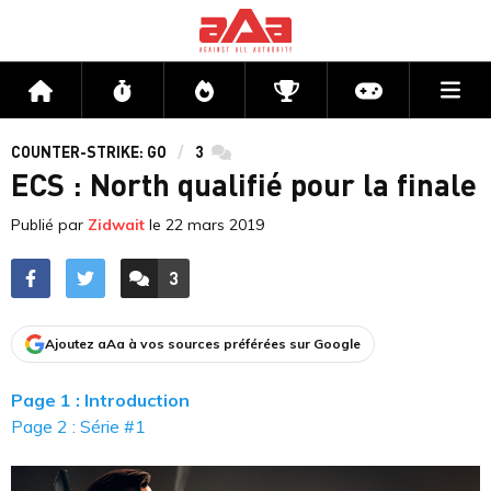
Me
Accueil
Flux
Directs
Compétitions
Actu jeux v
COUNTER-STRIKE: GO
3
commentaires
ECS : North qualifié pour la finale
Publié par
Zidwait
le
22 mars 2019
3
ACCÉDER AUX
COMMENTAIRES
Ajoutez aAa à vos sources préférées sur Google
Page 1 : Introduction
Page 2 : Série #1