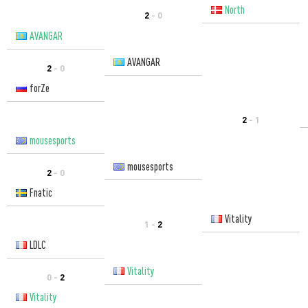
North
2
- 0
AVANGAR
AVANGAR
2
- 0
forZe
2
- 1
mousesports
mousesports
2
- 0
Fnatic
Vitality
1 -
2
LDLC
Vitality
0 -
2
Vitality