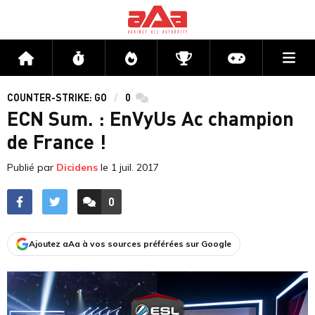
Me
Accueil
Flux
Directs
Compétitions
Actu jeux v
COUNTER-STRIKE: GO
0
commentaires
ECN Sum. : EnVyUs Ac champion
de France !
Publié par
Dicidens
le
1 juil. 2017
0
ACCÉDER AUX
COMMENTAIRES
Ajoutez aAa à vos sources préférées sur Google