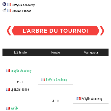
:
EnVyUs Academy
:
Epsilon France
1/2 finale
Finale
Vainqueur
EnVyUs Academy
EnVyUs Academy
2
- 1
Epsilon France
EnVyUs Academy
2
- 0
WySix