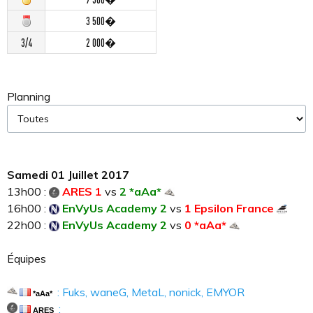
3 500�
3/4
2 000�
Planning
Samedi 01 Juillet 2017
13h00 :
ARES 1
vs
2 *aAa*
16h00 :
EnVyUs Academy 2
vs
1 Epsilon France
22h00 :
EnVyUs Academy 2
vs
0 *aAa*
Équipes
: Fuks, waneG, MetaL, nonick, EMYOR
*aAa*
:
ARES