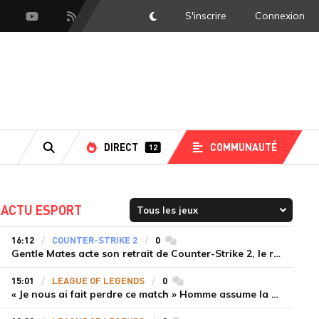
S'inscrire
Connexion
DarkMode
scord
Youtube
Flux RSS
DIRECT
COMMUNAUTÉ
12
RECHERCHE
ACTU ESPORT
16:12
COUNTER-STRIKE 2
0
commentaires
Gentle Mates acte son retrait de Counter-Strike 2, le roster ibérique libéré
15:01
LEAGUE OF LEGENDS
0
commentaires
« Je nous ai fait perdre ce match » Homme assume la responsabilité de la défaite de HLE face à Gen.G