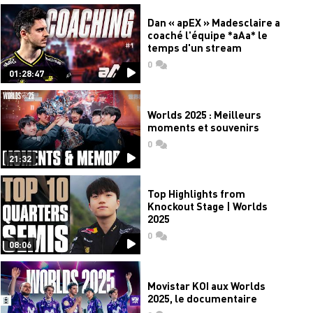
Dan « apEX » Madesclaire a
coaché l'équipe *aAa* le
temps d'un stream
0
commentaires
01:28:47
Worlds 2025 : Meilleurs
moments et souvenirs
0
commentaires
21:32
Top Highlights from
Knockout Stage | Worlds
2025
0
commentaires
08:06
Movistar KOI aux Worlds
2025, le documentaire