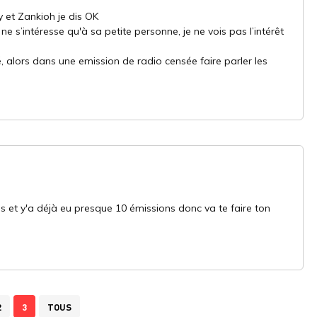
ey et Zankioh je dis OK
i ne s’intéresse qu'à sa petite personne, je ne vois pas l’intérêt
, alors dans une emission de radio censée faire parler les
 et y'a déjà eu presque 10 émissions donc va te faire ton
2
3
TOUS