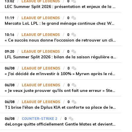
13:02
LEAGUE OF LEGENDS
0
commentaires
LEC Summer Split 2026 : présentation et enjeux de la troisième semaine de compétition
11:19
LEAGUE OF LEGENDS
0
commentaires
Mercato LoL LPL : le grand ménage continue chez Weibo Gaming, Jiejie quitte le navire au profit de Xiaohao
10:16
LEAGUE OF LEGENDS
0
commentaires
« Ce succès nous donne l'occasion de retrouver un climat beaucoup plus positif » Ryu et Canyon soulagés après la victoire de Gen.G sur HLE
09:20
LEAGUE OF LEGENDS
0
commentaires
LFL Summer Split 2026 : bilan de la saison régulière avec Solary en tête
06/08
LEAGUE OF LEGENDS
0
commentaires
« J'ai décidé de m'investir à 100% » Myrwn après le réveil de Movistar KOI face à Fnatic
06/08
LEAGUE OF LEGENDS
0
commentaires
« Je veux juste prouver qu'ils ont fait une erreur » Stend se confie sur son mercato chaotique et ses ambitions avec Shifters
06/08
LEAGUE OF LEGENDS
0
commentaires
T1 brise l'élan de Dplus KIA et conforte sa place de leader en LCK 2026 Rounds 3-4
06/08
COUNTER-STRIKE 2
0
commentaires
deLonge quitte officiellement Gentle Mates et devient agent libre