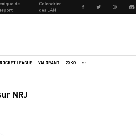
exique de
Calendrier
Facebook
Twitter
Instagram
'esport
des LAN
Di
ROCKET LEAGUE
VALORANT
2XKO
AUTRES PORTAILS
sur NRJ