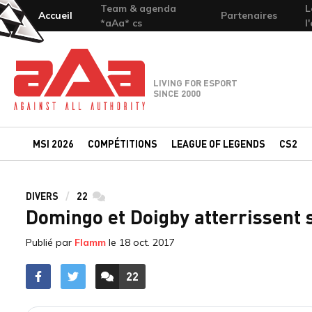
Team & agenda
L
Accueil
Partenaires
*aAa* cs
l
Team-aAa - against All authority
LIVING FOR ESPORT
SINCE 2000
MSI 2026
COMPÉTITIONS
LEAGUE OF LEGENDS
CS2
DIVERS
22
commentaires
Domingo et Doigby atterrissent 
Publié par
Flamm
le
18 oct. 2017
22
ACCÉDER AUX
COMMENTAIRES