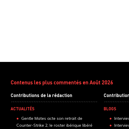
Contenus les plus commentés en Août 2026
Contributions de la rédaction
Contributio
ACTUALITÉS
BLOGS
Gentle Mates acte son retrait de
Intervi
Counter-Strike 2, le roster ibérique libéré
Intervi