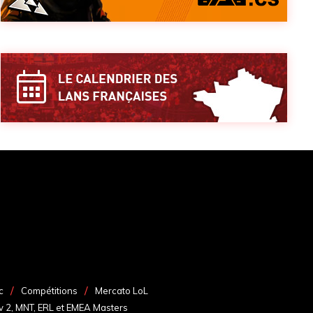
c
Compétitions
Mercato LoL
v 2, MNT, ERL et EMEA Masters