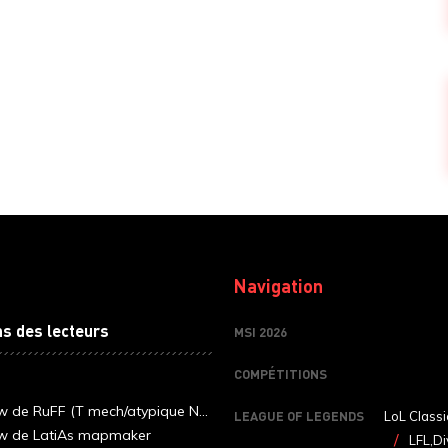
Navigation
ns des lecteurs
MSI 2026
COMPÉTITIONS
ew de RuFF (T mech/atypique N...
LEAGUE OF LEGENDS
LoL Classi
ew de LatiAs mapmaker
LFL,Di