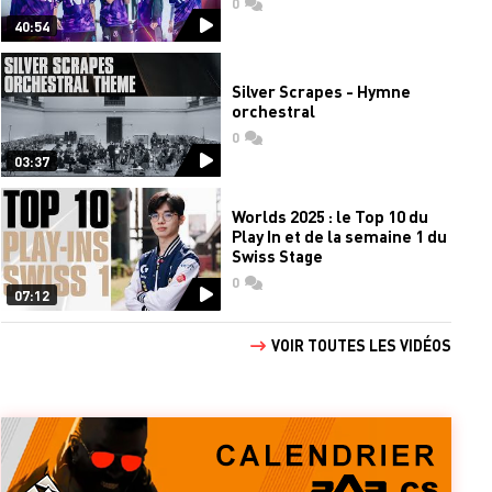
0
commentaires
40:54
Silver Scrapes - Hymne
orchestral
0
commentaires
03:37
Worlds 2025 : le Top 10 du
Play In et de la semaine 1 du
Swiss Stage
0
commentaires
07:12
VOIR TOUTES LES VIDÉOS