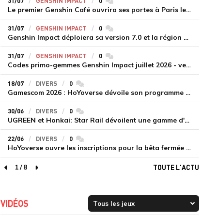
31/07
GENSHIN IMPACT
0
commentaires
Le premier Genshin Café ouvrira ses portes à Paris le 14 août
31/07
GENSHIN IMPACT
0
commentaires
Genshin Impact déploiera sa version 7.0 et la région de Snezhnaya le 12 août
31/07
GENSHIN IMPACT
0
commentaires
Codes primo-gemmes Genshin Impact juillet 2026 - version 7.0
18/07
DIVERS
0
commentaires
Gamescom 2026 : HoYoverse dévoile son programme et présente deux nouveaux jeux inédits
30/06
DIVERS
0
commentaires
UGREEN et Honkai: Star Rail dévoilent une gamme d'accessoires de recharge en édition limitée
22/06
DIVERS
0
commentaires
HoYoverse ouvre les inscriptions pour la bêta fermée de Honkai : Nexus Anima
1
/
8
TOUTE L'ACTU
page précédente
page suivante
VIDÉOS