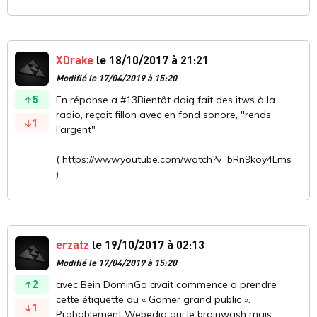
XDrake
le 18/10/2017 à 21:21
Modifié le 17/04/2019 à 15:20
5
En réponse a #13Bientôt doig fait des itws à la
radio, reçoit fillon avec en fond sonore, "rends
1
l'argent"
( https://www.youtube.com/watch?v=bRn9koy4Lms
)
erzatz
le 19/10/2017 à 02:13
Modifié le 17/04/2019 à 15:20
2
avec Bein DominGo avait commence a prendre
cette étiquette du « Gamer grand public ».
1
Probablement Webedia qui le brainwash mais