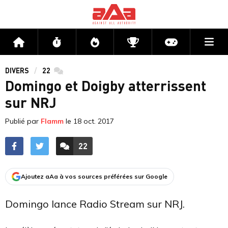
Me
Accueil
Flux
Directs
Compétitions
Actu jeux v
DIVERS
22
commentaires
Domingo et Doigby atterrissent
sur NRJ
Publié par
Flamm
le
18 oct. 2017
22
ACCÉDER AUX
COMMENTAIRES
Ajoutez aAa à vos sources préférées sur Google
Domingo lance Radio Stream sur NRJ.