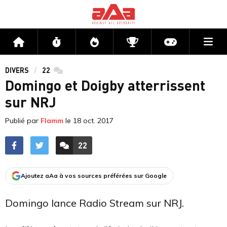
Me
Accueil
Flux
Directs
Compétitions
Actu jeux v
DIVERS
22
commentaires
Domingo et Doigby atterrissent
sur NRJ
Publié par
Flamm
le
18 oct. 2017
22
ACCÉDER AUX
COMMENTAIRES
Ajoutez aAa à vos sources préférées sur Google
Domingo lance Radio Stream sur NRJ.