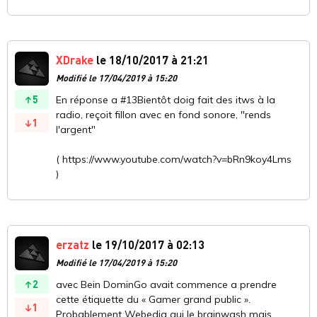
XDrake
le 18/10/2017 à 21:21
Modifié le 17/04/2019 à 15:20
5
En réponse a #13Bientôt doig fait des itws à la
radio, reçoit fillon avec en fond sonore, "rends
1
l'argent"
( https://www.youtube.com/watch?v=bRn9koy4Lms
)
erzatz
le 19/10/2017 à 02:13
Modifié le 17/04/2019 à 15:20
2
avec Bein DominGo avait commence a prendre
cette étiquette du « Gamer grand public ».
1
Probablement Webedia qui le brainwash mais