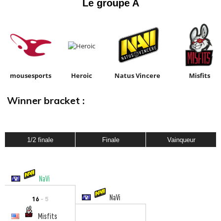
Le groupe A
d
mousesports
Heroic
Natus Vincere
Misfits
Winner bracket :
1/2 finale
Finale
Vainqueur
NaVi
NaVi
16
- 5
Misfits