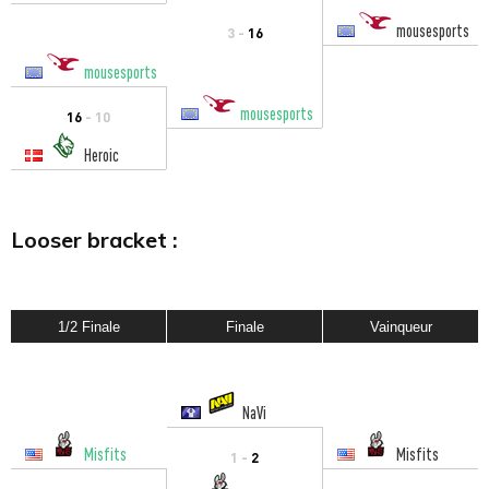
mousesports
3 -
16
mousesports
mousesports
16
- 10
Heroic
Looser bracket :
1/2 Finale
Finale
Vainqueur
NaVi
Misfits
Misfits
1 -
2