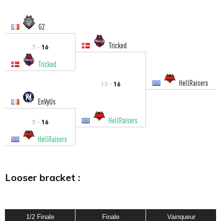
G2
Tricked
7 -
16
Tricked
HellRaisers
13 -
16
EnVyUs
HellRaisers
5 -
16
HellRaisers
Looser bracket :
1/2 Finale
Finale
Vainqueur