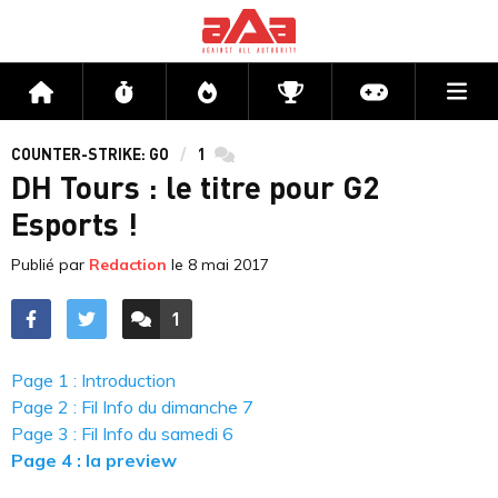
Me
Accueil
Flux
Directs
Compétitions
Actu jeux v
COUNTER-STRIKE: GO
1
commentaires
DH Tours : le titre pour G2
Esports !
Publié par
Redaction
le
8 mai 2017
1
ACCÉDER AUX
COMMENTAIRES
Page 1 : Introduction
Page 2 : Fil Info du dimanche 7
Page 3 : Fil Info du samedi 6
Page 4 : la preview