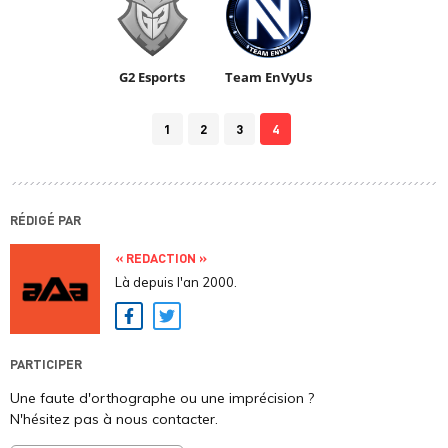
G2 Esports
Team EnVyUs
1
2
3
4
RÉDIGÉ PAR
« REDACTION »
Là depuis l'an 2000.
Facebook
Twitter
PARTICIPER
Une faute d'orthographe ou une imprécision ?
N'hésitez pas à nous contacter.