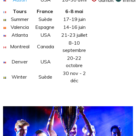
Gambit
Immor
Tours
France
6-8 mai
Summer
Suède
17-19 juin
Valencia
Espagne
14-16 juin
Atlanta
USA
21-23 juillet
8-10
Montreal
Canada
septembre
20-22
Denver
USA
octobre
30 nov - 2
Winter
Suède
déc