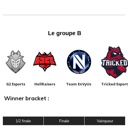
Le groupe B
d
G2 Esports
HellRaisers
Team EnVyUs
Tricked Esport
Winner bracket :
1/2 finale
Finale
Vainqueur