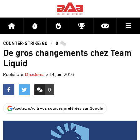
Me
Accueil
Flux
Directs
Compétitions
Actu jeux v
COUNTER-STRIKE: GO
0
commentaires
De gros changements chez Team
Liquid
Publié par
Dicidens
le
14 juin 2016
0
ACCÉDER AUX
COMMENTAIRES
Ajoutez aAa à vos sources préférées sur Google