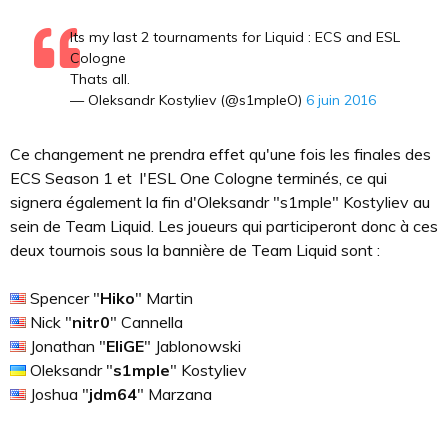
Its my last 2 tournaments for Liquid : ECS and ESL
Cologne
Thats all.
— Oleksandr Kostyliev (@s1mpleO)
6 juin 2016
Ce changement ne prendra effet qu'une fois les finales des
ECS Season 1 et l'ESL One Cologne terminés, ce qui
signera également la fin d'Oleksandr "s1mple" Kostyliev au
sein de Team Liquid. Les joueurs qui participeront donc à ces
deux tournois sous la bannière de Team Liquid sont :
Spencer "
Hiko
" Martin
Nick "
nitr0
" Cannella
Jonathan "
EliGE
" Jablonowski
Oleksandr "
s1mple
" Kostyliev
Joshua "
jdm64
" Marzana