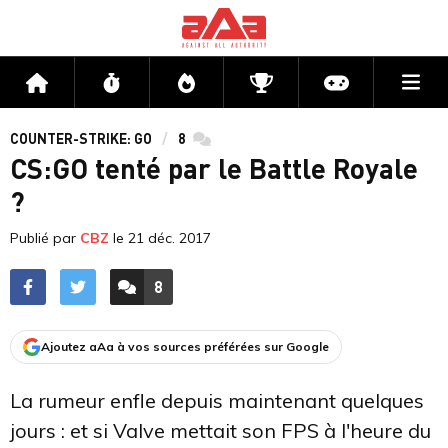
Me
Accueil
Flux
Directs
Compétitions
Actu jeux v
COUNTER-STRIKE: GO
8
commentaires
CS:GO tenté par le Battle Royale
?
Publié par
CBZ
le
21 déc. 2017
8
ACCÉDER AUX
COMMENTAIRES
Ajoutez aAa à vos sources préférées sur Google
La rumeur enfle depuis maintenant quelques
jours : et si Valve mettait son FPS à l'heure du