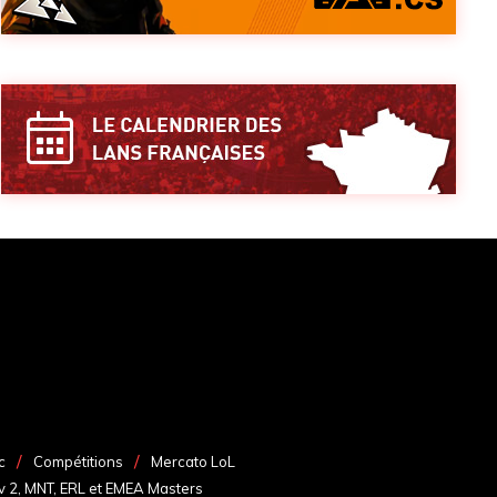
c
Compétitions
Mercato LoL
v 2, MNT, ERL et EMEA Masters