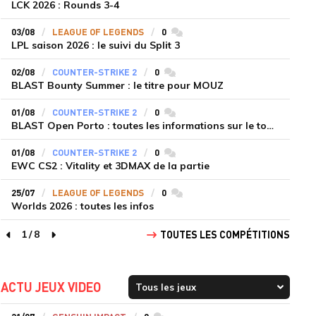
LCK 2026 : Rounds 3-4
03/08
LEAGUE OF LEGENDS
0
commentaires
LPL saison 2026 : le suivi du Split 3
02/08
COUNTER-STRIKE 2
0
commentaires
BLAST Bounty Summer : le titre pour MOUZ
01/08
COUNTER-STRIKE 2
0
commentaires
BLAST Open Porto : toutes les informations sur le tournoi
01/08
COUNTER-STRIKE 2
0
commentaires
EWC CS2 : Vitality et 3DMAX de la partie
25/07
LEAGUE OF LEGENDS
0
commentaires
Worlds 2026 : toutes les infos
1
/
8
TOUTES LES COMPÉTITIONS
page précédente
page suivante
ACTU JEUX VIDEO