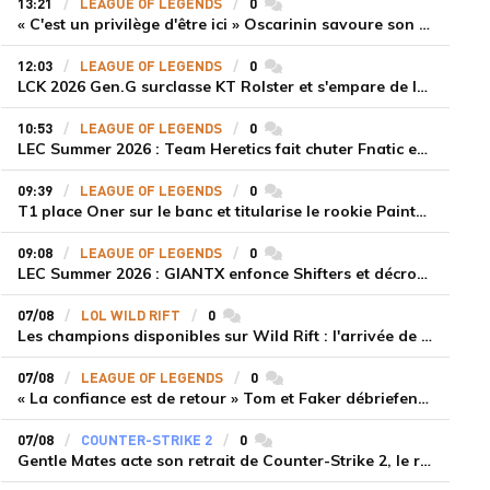
13:21
LEAGUE OF LEGENDS
0
commentaires
« C'est un privilège d'être ici » Oscarinin savoure son retour en LEC et prépare sa revanche
12:03
LEAGUE OF LEGENDS
0
commentaires
LCK 2026 Gen.G surclasse KT Rolster et s'empare de la deuxième place du Legend Group
10:53
LEAGUE OF LEGENDS
0
commentaires
LEC Summer 2026 : Team Heretics fait chuter Fnatic et lance enfin sa saison estivale
09:39
LEAGUE OF LEGENDS
0
commentaires
T1 place Oner sur le banc et titularise le rookie Painter face à Hanwha Life Esports
09:08
LEAGUE OF LEGENDS
0
commentaires
LEC Summer 2026 : GIANTX enfonce Shifters et décroche sa première victoire
07/08
LOL WILD RIFT
0
commentaires
Les champions disponibles sur Wild Rift : l'arrivée de Cho'Gath
07/08
LEAGUE OF LEGENDS
0
commentaires
« La confiance est de retour » Tom et Faker débriefent la victoire convaincante de T1 face à Dplus KIA
07/08
COUNTER-STRIKE 2
0
commentaires
Gentle Mates acte son retrait de Counter-Strike 2, le roster ibérique libéré