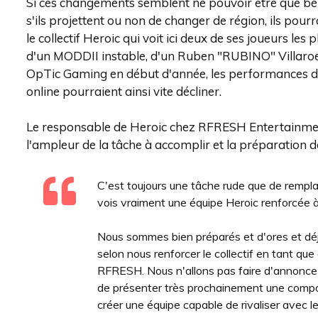
Si ces changements semblent ne pouvoir être que bé
s'ils projettent ou non de changer de région, ils pou
le collectif Heroic qui voit ici deux de ses joueurs l
d'un MODDII instable, d'un Ruben "RUBINO" Villaroel
OpTic Gaming en début d'année, les performances d
online pourraient ainsi vite décliner.
Le responsable de Heroic chez RFRESH Entertainment
l'ampleur de la tâche à accomplir et la préparation d
C'est toujours une tâche rude que de rempla
vois vraiment une équipe Heroic renforcée à
Nous sommes bien préparés et d'ores et déjà
selon nous renforcer le collectif en tant que
RFRESH. Nous n'allons pas faire d'annonce 
de présenter très prochainement une compos
créer une équipe capable de rivaliser avec l