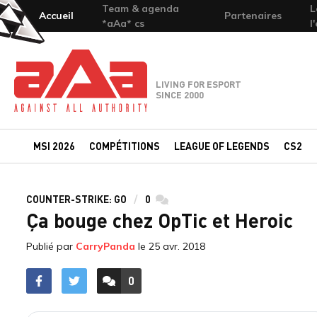
Team & agenda
L
Accueil
Partenaires
*aAa* cs
l
Team-aAa - against All authority
LIVING FOR ESPORT
SINCE 2000
MSI 2026
COMPÉTITIONS
LEAGUE OF LEGENDS
CS2
COUNTER-STRIKE: GO
0
commentaires
Ça bouge chez OpTic et Heroic
Publié par
CarryPanda
le
25 avr. 2018
0
ACCÉDER AUX
COMMENTAIRES