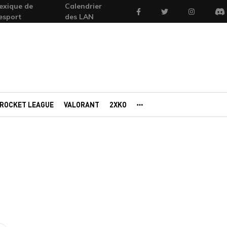
exique de
Calendrier
Facebook
Twitter
Instagram
'esport
des LAN
Di
ROCKET LEAGUE
VALORANT
2XKO
AUTRES PORTAILS