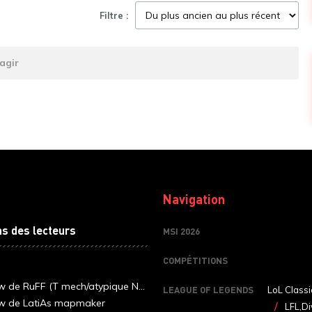
Filtre :
agir
Navigation
ns des lecteurs
MSI 2026
COMPÉTITIONS
ew de RuFF (T mech/atypique N...
LEAGUE OF LEGENDS
LoL Classi
ew de LatiAs mapmaker
LFL,Di