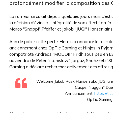
profondément modifier la composition des 
La rumeur circulait depuis quelques jours mais c'est 
la décision d'évincer l'intégralité de son effectif amér
Marco "Snappi" Pfeiffer et Jakob "JUGi" Hansen ains
Afin de palier cette perte, Heroic a annoncé le recr
anciennement chez OpTic Gaming et Ninjas in Pyjamas.
compatriote Andreas "MODDII" Fridh sous peu en ESL P
adviendra de Peter "stanislaw" Jarguz, Shahzeeb "
Gaming a déclaré rechercher activement des offres qu
Welcome Jakob Rask Hansen aka JUGI and 
Casper "ruggah" Due 
Announcement:
https://t
— OpTic Gamin