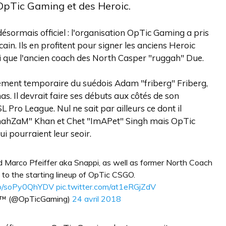
OpTic Gaming et des Heroic.
désormais officiel : l'organisation OpTic Gaming a pris
icain. Ils en profitent pour signer les anciens Heroic
i que l'ancien coach des North Casper "ruggah" Due.
utement temporaire du suédois Adam "friberg" Friberg,
 Il devrait faire ses débuts aux côtés de son
ro League. Nul ne sait par ailleurs ce dont il
ShahZaM" Khan et Chet "ImAPet" Singh mais OpTic
i pourraient leur seoir.
Marco Pfeiffer aka Snappi, as well as former North Coach
to the starting lineup of OpTic CSGO.
.co/soPy0QhYDV
pic.twitter.com/at1eRGjZdV
g™ (@OpTicGaming)
24 avril 2018