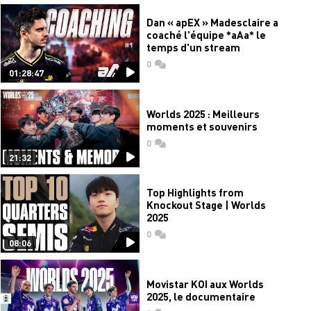
Dan « apEX » Madesclaire a
coaché l'équipe *aAa* le
temps d'un stream
0
commentaires
01:28:47
Worlds 2025 : Meilleurs
moments et souvenirs
0
commentaires
21:32
Top Highlights from
Knockout Stage | Worlds
2025
0
commentaires
08:06
Movistar KOI aux Worlds
2025, le documentaire