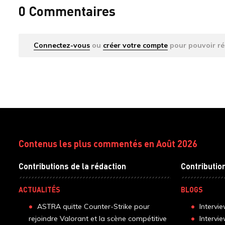
0 Commentaires
Connectez-vous
ou
créer votre compte
pour pouvoir ré
Contenus les plus commentés en Août 2026
Contributions de la rédaction
Contributio
ACTUALITÉS
BLOGS
ASTRA quitte Counter-Strike pour
Intervi
rejoindre Valorant et la scène compétitive
Intervi