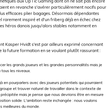
néfiques aux OpTic Gaming dont on ne sait pas encore
rraient en revanche s'avérer particulièrement nocifs pour
es plus efficaces plier bagages. Désormais dépendantes
 rarement inspiré et d'un friberg déjà en échec chez
es héros danois jusqu'alors stables notamment en
 Kasper Hvidt s'est par ailleurs exprimé concernant
e la future formation en se voulant plutôt rassurant :
cer les grands joueurs et les grandes personnalités mais je
 tous les niveaux.
 en pourparlers avec des joueurs potentiels qui pourraient
 groupe et trouver naturel de travailler dans le contexte de
précipitée mais je pense que nous devrions être en mesure
ition solide. L'ambition reste inchangée : nous voulons
es meilleures du monde.