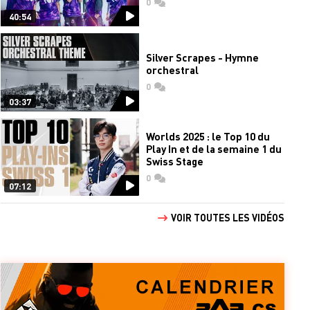
0
commentaires
40:54
Silver Scrapes - Hymne
orchestral
0
commentaires
03:37
Worlds 2025 : le Top 10 du
Play In et de la semaine 1 du
Swiss Stage
0
commentaires
07:12
VOIR TOUTES LES VIDÉOS