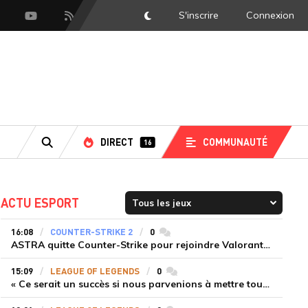
S'inscrire
Connexion
DarkMode
scord
Youtube
Flux RSS
DIRECT
COMMUNAUTÉ
16
RECHERCHE
ACTU ESPORT
16:08
COUNTER-STRIKE 2
0
commentaires
ASTRA quitte Counter-Strike pour rejoindre Valorant et la scène compétitive Game Changers
15:09
LEAGUE OF LEGENDS
0
commentaires
« Ce serait un succès si nous parvenions à mettre tous les joueurs à niveau pour espérer atteindre les playoffs », Nukeduck et Mithy après la victoire de Team Heretics