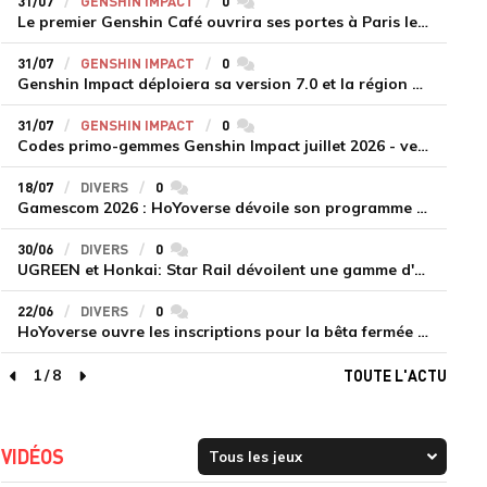
31/07
GENSHIN IMPACT
0
commentaires
Le premier Genshin Café ouvrira ses portes à Paris le 14 août
31/07
GENSHIN IMPACT
0
commentaires
Genshin Impact déploiera sa version 7.0 et la région de Snezhnaya le 12 août
31/07
GENSHIN IMPACT
0
commentaires
Codes primo-gemmes Genshin Impact juillet 2026 - version 7.0
18/07
DIVERS
0
commentaires
Gamescom 2026 : HoYoverse dévoile son programme et présente deux nouveaux jeux inédits
30/06
DIVERS
0
commentaires
UGREEN et Honkai: Star Rail dévoilent une gamme d'accessoires de recharge en édition limitée
22/06
DIVERS
0
commentaires
HoYoverse ouvre les inscriptions pour la bêta fermée de Honkai : Nexus Anima
1
/
8
TOUTE L'ACTU
page précédente
page suivante
VIDÉOS