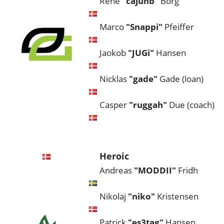
René
"cajunb"
Borg
Marco
"Snappi"
Pfeiffer
Jaokob
"JUGi"
Hansen
Nicklas
"gade"
Gade (loan)
Casper
"ruggah"
Due (coach)
Heroic
Andreas
"MODDII"
Fridh
Nikolaj
"niko"
Kristensen
Patrick
"es3tag"
Hansen