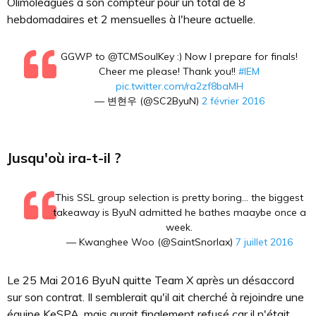
Olimoleagues à son compteur pour un total de 8
hebdomadaires et 2 mensuelles à l'heure actuelle.
GGWP to @TCMSoulKey :) Now I prepare for finals!
Cheer me please! Thank you!!
#IEM
pic.twitter.com/ra2zf8baMH
— 변현우 (@SC2ByuN)
2 février 2016
Jusqu'où ira-t-il ?
This SSL group selection is pretty boring... the biggest
takeaway is ByuN admitted he bathes maaybe once a
week.
— Kwanghee Woo (@SaintSnorlax)
7 juillet 2016
Le 25 Mai 2016 ByuN quitte Team X après un désaccord
sur son contrat. Il semblerait qu'il ait cherché à rejoindre une
équipe KeSPA, mais aurait finalement refusé car il n'était