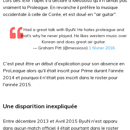
Lors des IEM Taipei, il a déclaré à Messioso qu'il n'aimait pas
vraiment la Proleague. En revanche il préfère la musique
occidentale à celle de Corée, et est doué en "air guitar".
Had a great talk with ByuN. He hates proleague and
that's why he never played. He likes western music over
Korean and does great air guitar.
— Graham Pitt (@messioso)
1 février 2016
C'est peut être un début d'explication pour son absence en
ProLeague alors qu'il était inscrit pour Prime durant l'année
2014 et pourquoi il n'était pas inscrit dans le roster pour
l'année 2015.
Une disparition inexpliquée
Entre décembre 2013 et Avril 2015 ByuN n'est apparu
dans aucun match officiel, il était pourtant dans le roster