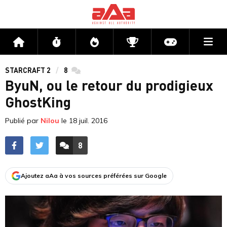
Me
Accueil
Flux
Directs
Compétitions
Actu jeux v
STARCRAFT 2
8
commentaires
ByuN, ou le retour du prodigieux
GhostKing
Publié par
Nilou
le
18 juil. 2016
8
ACCÉDER AUX
COMMENTAIRES
Ajoutez aAa à vos sources préférées sur Google