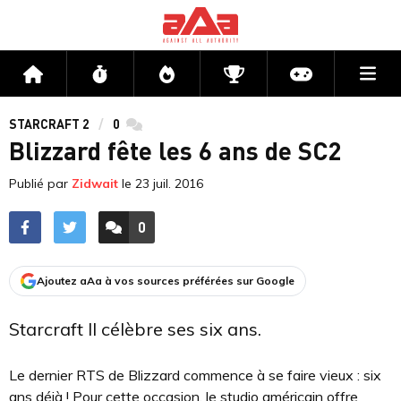
Me
Accueil
Flux
Directs
Compétitions
Actu jeux v
STARCRAFT 2
0
commentaires
Blizzard fête les 6 ans de SC2
Publié par
Zidwait
le
23 juil. 2016
0
ACCÉDER AUX
COMMENTAIRES
Ajoutez aAa à vos sources préférées sur Google
Starcraft II célèbre ses six ans.
Le dernier RTS de Blizzard commence à se faire vieux : six
ans déjà ! Pour cette occasion, le studio américain offre