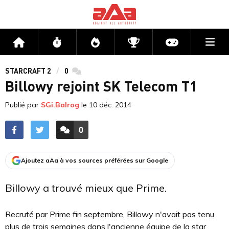
Me
Accueil
Flux
Directs
Compétitions
Actu jeux v
STARCRAFT 2
0
commentaires
Billowy rejoint SK Telecom T1
Publié par
SGi.Balrog
le
10 déc. 2014
0
ACCÉDER AUX
COMMENTAIRES
Ajoutez aAa à vos sources préférées sur Google
Billowy a trouvé mieux que Prime.
Recruté par Prime fin septembre, Billowy n'avait pas tenu
plus de trois semaines dans l'ancienne équipe de la star