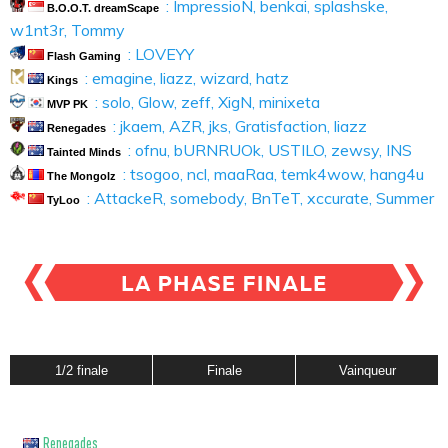
: ImpressioN, benkai, splashske,
B.O.O.T. dreamScape
w1nt3r, Tommy
: LOVEYY
Flash Gaming
: emagine, liazz, wizard, hatz
Kings
: solo, Glow, zeff, XigN, minixeta
MVP PK
: jkaem, AZR, jks, Gratisfaction, liazz
Renegades
: ofnu, bURNRUOk, USTILO, zewsy, INS
Tainted Minds
: tsogoo, ncl, maaRaa, temk4wow, hang4u
The Mongolz
: AttackeR, somebody, BnTeT, xccurate, Summer
TyLoo
1/2 finale
Finale
Vainqueur
Renegades