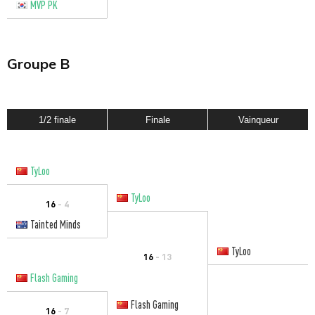
MVP PK
Groupe B
1/2 finale
Finale
Vainqueur
TyLoo
TyLoo
16
- 4
Tainted Minds
TyLoo
16
- 13
Flash Gaming
Flash Gaming
16
- 7