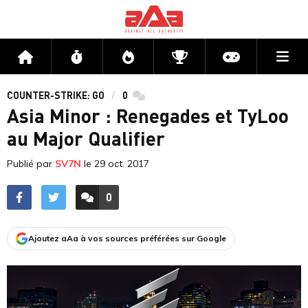
Me
Accueil
Flux
Directs
Compétitions
Actu jeux v
COUNTER-STRIKE: GO
0
commentaires
Asia Minor : Renegades et TyLoo
au Major Qualifier
Publié par
SV7N
le
29 oct. 2017
0
ACCÉDER AUX
COMMENTAIRES
Ajoutez aAa à vos sources préférées sur Google