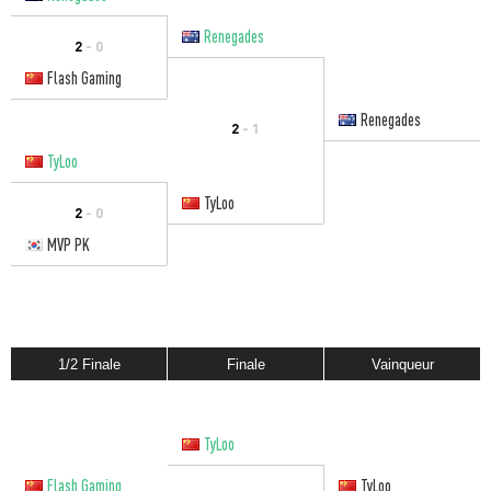
Renegades
2
- 0
Flash Gaming
Renegades
2
- 1
TyLoo
TyLoo
2
- 0
MVP PK
1/2 Finale
Finale
Vainqueur
TyLoo
Flash Gaming
TyLoo