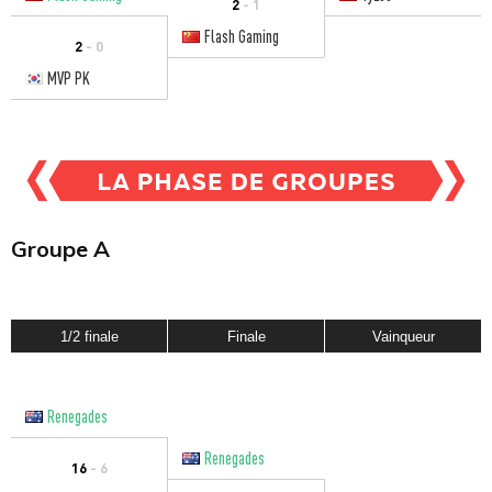
2
- 1
Flash Gaming
2
- 0
MVP PK
Groupe A
1/2 finale
Finale
Vainqueur
Renegades
Renegades
16
- 6