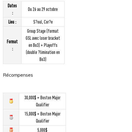
Dates
Du 26 au 29 octobre
:
Lieu :
S?oul, Cor?e
Group Stage (format
GSL avec loser bracket
Format
en Bo3) + Playoffs
:
(double ?limination en
Bo3)
Récompenses
30,000$ + Boston Major
Qualifier
15,000$ + Boston Major
Qualifier
5,000$