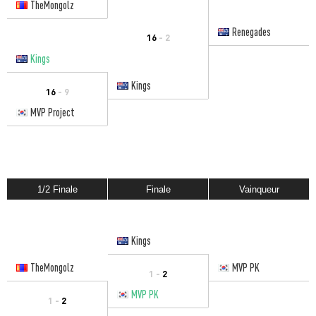
TheMongolz
Renegades
16
- 2
Kings
Kings
16
- 9
MVP Project
1/2 Finale
Finale
Vainqueur
Kings
TheMongolz
MVP PK
1 -
2
MVP PK
1 -
2