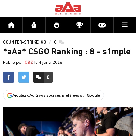
Me
Accueil
Flux
Directs
Compétitions
Actu jeux v
COUNTER-STRIKE: GO
0
commentaires
*aAa* CSGO Ranking : 8 - s1mple
Publié par
CBZ
le
4 janv. 2018
0
ACCÉDER AUX
COMMENTAIRES
Ajoutez aAa à vos sources préférées sur Google