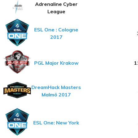
Adrenaline Cyber
League
ESL One : Cologne
2017
PGL Major Krakow
1
DreamHack Masters
Malmö 2017
ESL One: New York