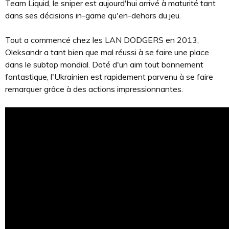
Team Liquid, le sniper est aujourd'hui arrivé à maturité tant
dans ses décisions in-game qu'en-dehors du jeu.
Tout a commencé chez les LAN DODGERS en 2013,
Oleksandr a tant bien que mal réussi à se faire une place
dans le subtop mondial. Doté d'un aim tout bonnement
fantastique, l'Ukrainien est rapidement parvenu à se faire
remarquer grâce à des actions impressionnantes.