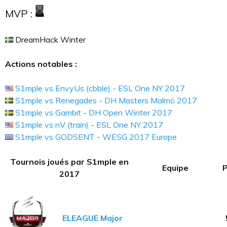
MVP :
DreamHack Winter
Actions notables :
S1mple vs EnvyUs (cbble) - ESL One NY 2017
S1mple vs Renegades - DH Masters Malmö 2017
S1mple vs Gambit - DH Open Winter 2017
S1mple vs nV (train) - ESL One NY 2017
S1mple vs GODSENT - WESG 2017 Europe
Tournois joués par S1mple en
Equipe
P
2017
ELEAGUE Major