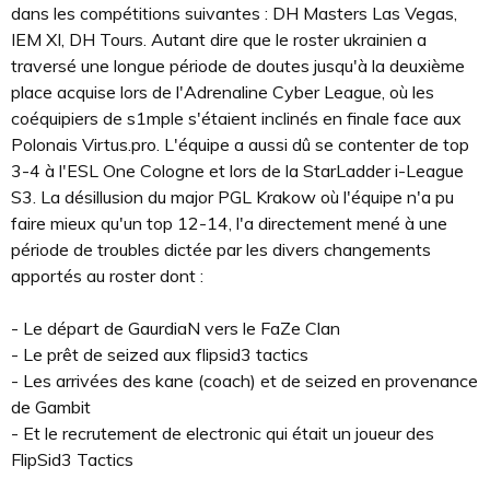
dans les compétitions suivantes : DH Masters Las Vegas,
IEM XI, DH Tours. Autant dire que le roster ukrainien a
traversé une longue période de doutes jusqu'à la deuxième
place acquise lors de l'Adrenaline Cyber League, où les
coéquipiers de s1mple s'étaient inclinés en finale face aux
Polonais Virtus.pro. L'équipe a aussi dû se contenter de top
3-4 à l'ESL One Cologne et lors de la StarLadder i-League
S3. La désillusion du major PGL Krakow où l'équipe n'a pu
faire mieux qu'un top 12-14, l'a directement mené à une
période de troubles dictée par les divers changements
apportés au roster dont :
- Le départ de GaurdiaN vers le FaZe Clan
- Le prêt de seized aux flipsid3 tactics
- Les arrivées des kane (coach) et de seized en provenance
de Gambit
- Et le recrutement de electronic qui était un joueur des
FlipSid3 Tactics