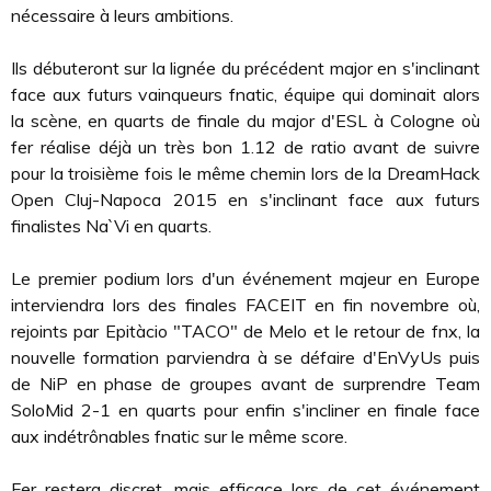
nécessaire à leurs ambitions.
Ils débuteront sur la lignée du précédent major en s'inclinant
face aux futurs vainqueurs fnatic, équipe qui dominait alors
la scène, en quarts de finale du major d'ESL à Cologne où
fer réalise déjà un très bon 1.12 de ratio avant de suivre
pour la troisième fois le même chemin lors de la DreamHack
Open Cluj-Napoca 2015 en s'inclinant face aux futurs
finalistes Na`Vi en quarts.
Le premier podium lors d'un événement majeur en Europe
interviendra lors des finales FACEIT en fin novembre où,
rejoints par Epitàcio "TACO" de Melo et le retour de fnx, la
nouvelle formation parviendra à se défaire d'EnVyUs puis
de NiP en phase de groupes avant de surprendre Team
SoloMid 2-1 en quarts pour enfin s'incliner en finale face
aux indétrônables fnatic sur le même score.
Fer restera discret, mais efficace lors de cet événement