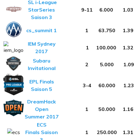
SL i-League
StarSeries
9-11
6.000
1.03
Saison 3
cs_summit 1
1
63.750
1.39
IEM Sydney
1
100.000
1.32
2017
Subaru
2
5.000
1.09
Invitational
EPL Finals
3-4
60.000
1.23
Saison 5
DreamHack
Open
1
50.000
1.16
Summer 2017
ECS
Finals
Saison
1
250.000
1.31
3