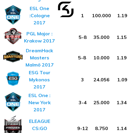
ESL One
:
Cologne
1
100.000
1.19
2017
PGL Major :
5-8
35.000
1.15
Krakow 2017
DreamHack
Masters
5-8
10.000
1.19
Malmö 2017
ESG Tour
Mykonos
3
24.056
1.09
2017
ESL One :
New York
3-4
25.000
1.34
2017
ELEAGUE
CS:GO
9-12
8.750
1.14