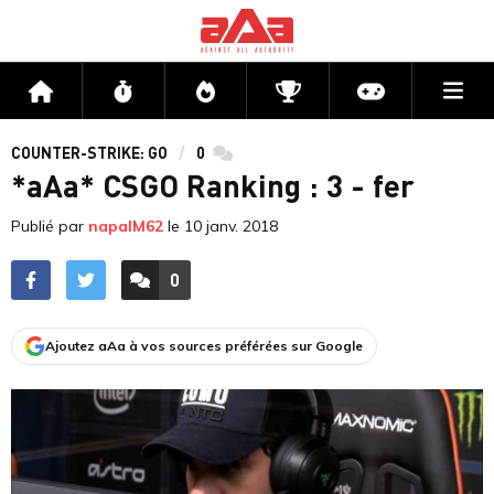
Me
Accueil
Flux
Directs
Compétitions
Actu jeux v
COUNTER-STRIKE: GO
0
commentaires
*aAa* CSGO Ranking : 3 - fer
Publié par
napalM62
le
10 janv. 2018
0
ACCÉDER AUX
COMMENTAIRES
Ajoutez aAa à vos sources préférées sur Google