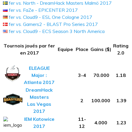
fer vs. North - DreamHack Masters Malmö 2017
fer vs. FaZe - EPICENTER 2017
fer vs. Cloud9 - ESL One Cologne 2017
fer vs. Gamers2 - BLAST Pro Series 2017
fer vs. Cloud9 - ECS Season 3 North America
Tournois joués par fer
Rating
Equipe
Place
Gains ($)
en 2017
2.0
ELEAGUE
Major :
3-4
70.000
1.18
Atlanta 2017
DreamHack
Masters
2
100.000
1.39
Las Vegas
2017
IEM Katowice
11-
4.000
1.23
2017
12