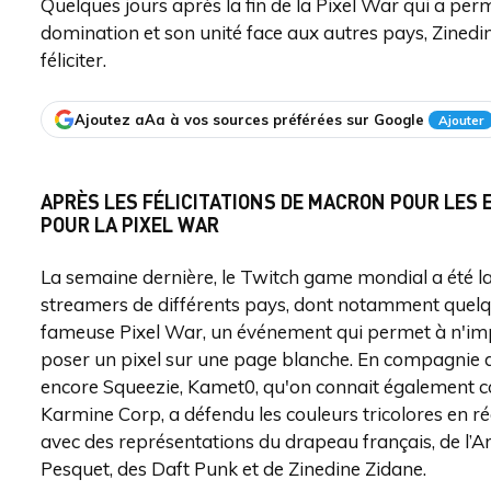
Quelques jours après la fin de la Pixel War qui a per
domination et son unité face aux autres pays, Zined
féliciter.
Ajoutez aAa à vos sources préférées sur Google
Ajouter
APRÈS LES FÉLICITATIONS DE MACRON POUR LES 
POUR LA PIXEL WAR
La semaine dernière, le Twitch game mondial a été l
streamers de différents pays, dont notamment quelque
fameuse Pixel War, un événement qui permet à n'imp
poser un pixel sur une page blanche. En compagnie 
encore Squeezie, Kamet0, qu'on connait également c
Karmine Corp, a défendu les couleurs tricolores en 
avec des représentations du drapeau français, de l’A
Pesquet, des Daft Punk et de Zinedine Zidane.