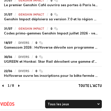
31/07
GENSHIN IMPACT
0
commentaires
Le premier Genshin Café ouvrira ses portes à Paris le 14 août
31/07
GENSHIN IMPACT
0
commentaires
Genshin Impact déploiera sa version 7.0 et la région de Snezhnaya le 12 août
31/07
GENSHIN IMPACT
0
commentaires
Codes primo-gemmes Genshin Impact juillet 2026 - version 7.0
18/07
DIVERS
0
commentaires
Gamescom 2026 : HoYoverse dévoile son programme et présente deux nouveaux jeux inédits
30/06
DIVERS
0
commentaires
UGREEN et Honkai: Star Rail dévoilent une gamme d'accessoires de recharge en édition limitée
22/06
DIVERS
0
commentaires
HoYoverse ouvre les inscriptions pour la bêta fermée de Honkai : Nexus Anima
1
/
8
TOUTE L'ACTU
page précédente
page suivante
VIDÉOS