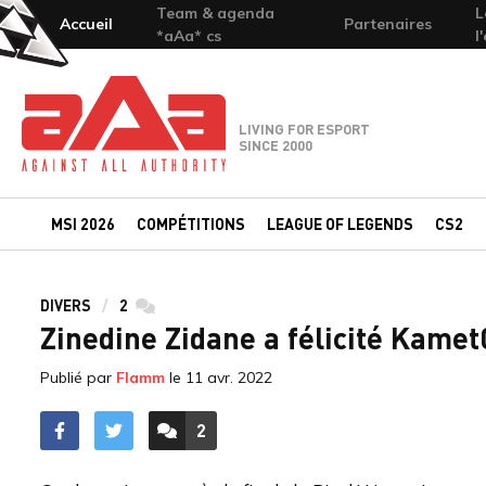
Team & agenda
L
Accueil
Partenaires
*aAa* cs
l
Team-aAa - against All authority
LIVING FOR ESPORT
SINCE 2000
MSI 2026
COMPÉTITIONS
LEAGUE OF LEGENDS
CS2
DIVERS
2
commentaires
Zinedine Zidane a félicité Kamet
Publié par
Flamm
le
11 avr. 2022
2
ACCÉDER AUX
COMMENTAIRES