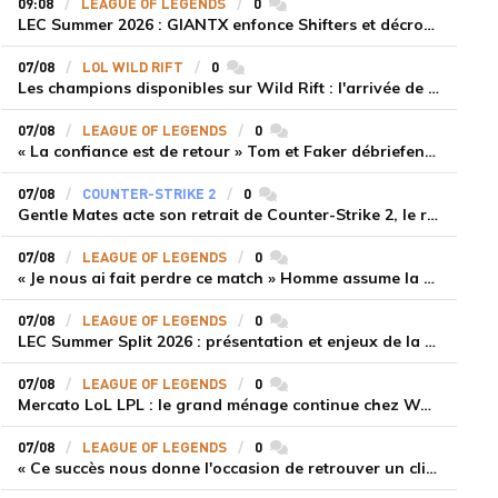
09:08
LEAGUE OF LEGENDS
0
commentaires
LEC Summer 2026 : GIANTX enfonce Shifters et décroche sa première victoire
07/08
LOL WILD RIFT
0
commentaires
Les champions disponibles sur Wild Rift : l'arrivée de Cho'Gath
07/08
LEAGUE OF LEGENDS
0
commentaires
« La confiance est de retour » Tom et Faker débriefent la victoire convaincante de T1 face à Dplus KIA
07/08
COUNTER-STRIKE 2
0
commentaires
Gentle Mates acte son retrait de Counter-Strike 2, le roster ibérique libéré
07/08
LEAGUE OF LEGENDS
0
commentaires
« Je nous ai fait perdre ce match » Homme assume la responsabilité de la défaite de HLE face à Gen.G
07/08
LEAGUE OF LEGENDS
0
commentaires
LEC Summer Split 2026 : présentation et enjeux de la troisième semaine de compétition
07/08
LEAGUE OF LEGENDS
0
commentaires
Mercato LoL LPL : le grand ménage continue chez Weibo Gaming, Jiejie quitte le navire au profit de Xiaohao
07/08
LEAGUE OF LEGENDS
0
commentaires
« Ce succès nous donne l'occasion de retrouver un climat beaucoup plus positif » Ryu et Canyon soulagés après la victoire de Gen.G sur HLE