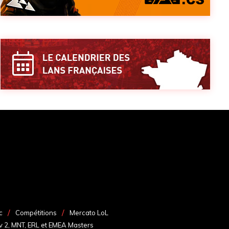
c
Compétitions
Mercato LoL
v 2, MNT, ERL et EMEA Masters