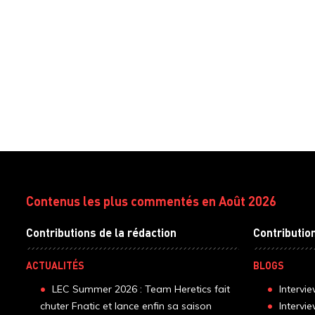
Contenus les plus commentés en Août 2026
Contributions de la rédaction
Contributio
ACTUALITÉS
BLOGS
LEC Summer 2026 : Team Heretics fait
Intervi
chuter Fnatic et lance enfin sa saison
Intervi