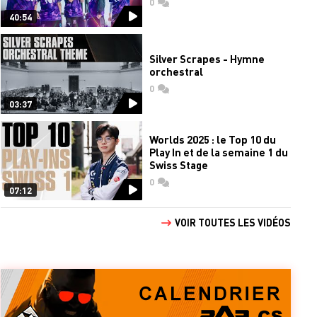
0
commentaires
40:54
Silver Scrapes - Hymne
orchestral
0
commentaires
03:37
Worlds 2025 : le Top 10 du
Play In et de la semaine 1 du
Swiss Stage
0
commentaires
07:12
VOIR TOUTES LES VIDÉOS