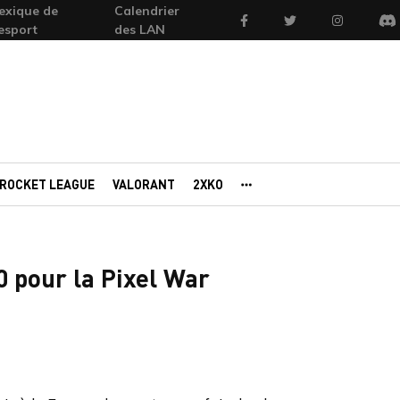
exique de
Calendrier
Facebook
Twitter
Instagram
'esport
des LAN
Di
ROCKET LEAGUE
VALORANT
2XKO
AUTRES PORTAILS
0 pour la Pixel War