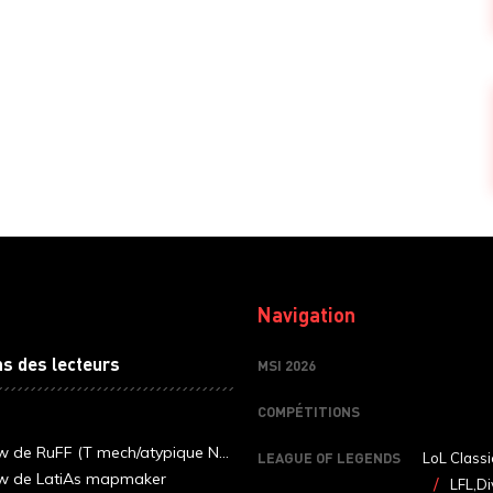
Navigation
ns des lecteurs
MSI 2026
COMPÉTITIONS
ew de RuFF (T mech/atypique N...
LEAGUE OF LEGENDS
LoL Classi
ew de LatiAs mapmaker
LFL,Di