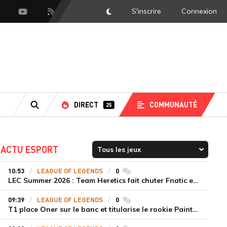
S'inscrire
Connexion
DarkMode
scord
Youtube
Flux RSS
DIRECT
COMMUNAUTÉ
25
RECHERCHE
ACTU ESPORT
10:53
LEAGUE OF LEGENDS
0
commentaires
LEC Summer 2026 : Team Heretics fait chuter Fnatic et lance enfin sa saison estivale
09:39
LEAGUE OF LEGENDS
0
commentaires
T1 place Oner sur le banc et titularise le rookie Painter face à Hanwha Life Esports