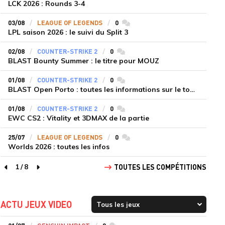
LCK 2026 : Rounds 3-4
03/08
LEAGUE OF LEGENDS
0
commentaires
LPL saison 2026 : le suivi du Split 3
02/08
COUNTER-STRIKE 2
0
commentaires
BLAST Bounty Summer : le titre pour MOUZ
01/08
COUNTER-STRIKE 2
0
commentaires
BLAST Open Porto : toutes les informations sur le tournoi
01/08
COUNTER-STRIKE 2
0
commentaires
EWC CS2 : Vitality et 3DMAX de la partie
25/07
LEAGUE OF LEGENDS
0
commentaires
Worlds 2026 : toutes les infos
1
/
8
TOUTES LES COMPÉTITIONS
page précédente
page suivante
ACTU JEUX VIDEO