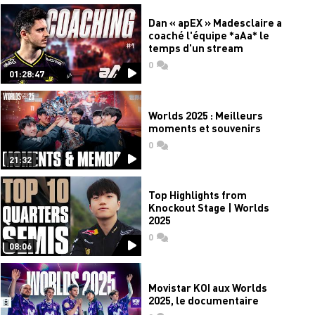
Dan « apEX » Madesclaire a
coaché l'équipe *aAa* le
temps d'un stream
0
commentaires
01:28:47
Worlds 2025 : Meilleurs
moments et souvenirs
0
commentaires
21:32
Top Highlights from
Knockout Stage | Worlds
2025
0
commentaires
08:06
Movistar KOI aux Worlds
2025, le documentaire