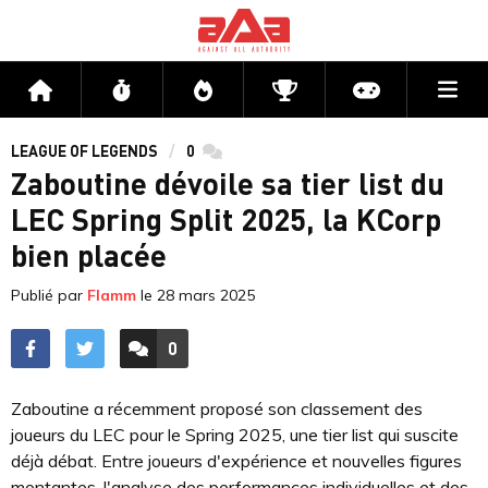
Me
Accueil
Flux
Directs
Compétitions
Actu jeux v
LEAGUE OF LEGENDS
0
commentaires
Zaboutine dévoile sa tier list du
LEC Spring Split 2025, la KCorp
bien placée
Publié par
Flamm
le
28 mars 2025
0
ACCÉDER AUX
COMMENTAIRES
Zaboutine a récemment proposé son classement des
joueurs du LEC pour le Spring 2025, une tier list qui suscite
déjà débat. Entre joueurs d'expérience et nouvelles figures
montantes, l'analyse des performances individuelles et des