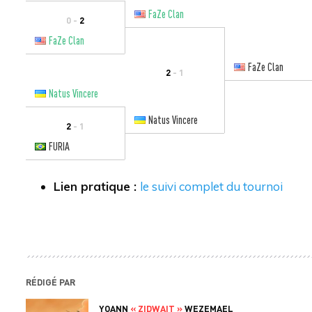
FaZe Clan
0 -
2
FaZe Clan
FaZe Clan
2
- 1
Natus Vincere
Natus Vincere
2
- 1
FURIA
Lien pratique :
le suivi complet du tournoi
RÉDIGÉ PAR
YOANN
« ZIDWAIT »
WEZEMAEL