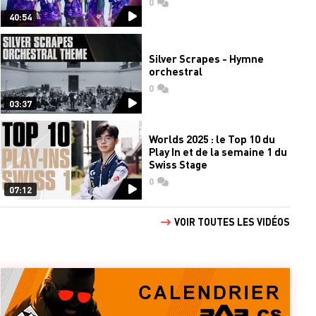
0
commentaires
40:54
Silver Scrapes - Hymne
orchestral
0
commentaires
03:37
Worlds 2025 : le Top 10 du
Play In et de la semaine 1 du
Swiss Stage
0
commentaires
07:12
VOIR TOUTES LES VIDÉOS