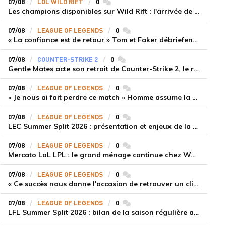
07/08
LOL WILD RIFT
0
commentaires
Les champions disponibles sur Wild Rift : l'arrivée de Cho'Gath
07/08
LEAGUE OF LEGENDS
0
commentaires
« La confiance est de retour » Tom et Faker débriefent la victoire convaincante de T1 face à Dplus KIA
07/08
COUNTER-STRIKE 2
0
commentaires
Gentle Mates acte son retrait de Counter-Strike 2, le roster ibérique libéré
07/08
LEAGUE OF LEGENDS
0
commentaires
« Je nous ai fait perdre ce match » Homme assume la responsabilité de la défaite de HLE face à Gen.G
07/08
LEAGUE OF LEGENDS
0
commentaires
LEC Summer Split 2026 : présentation et enjeux de la troisième semaine de compétition
07/08
LEAGUE OF LEGENDS
0
commentaires
Mercato LoL LPL : le grand ménage continue chez Weibo Gaming, Jiejie quitte le navire au profit de Xiaohao
07/08
LEAGUE OF LEGENDS
0
commentaires
« Ce succès nous donne l'occasion de retrouver un climat beaucoup plus positif » Ryu et Canyon soulagés après la victoire de Gen.G sur HLE
07/08
LEAGUE OF LEGENDS
0
commentaires
LFL Summer Split 2026 : bilan de la saison régulière avec Solary en tête