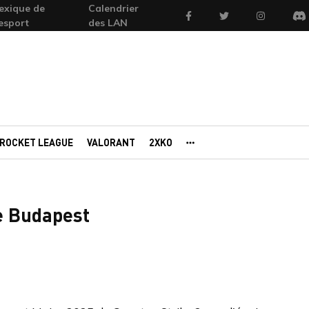
exique de
Calendrier
Facebook
Twitter
Instagram
'esport
des LAN
Di
ROCKET LEAGUE
VALORANT
2XKO
AUTRES PORTAILS
de Budapest