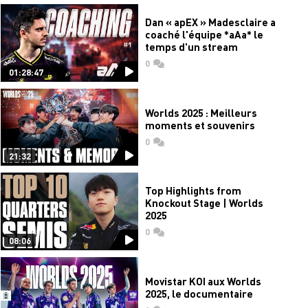
Dan « apEX » Madesclaire a
coaché l'équipe *aAa* le
temps d'un stream
0
commentaires
01:28:47
Worlds 2025 : Meilleurs
moments et souvenirs
0
commentaires
21:32
Top Highlights from
Knockout Stage | Worlds
2025
0
commentaires
08:06
Movistar KOI aux Worlds
2025, le documentaire