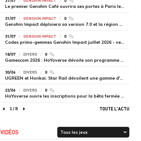
31/07
GENSHIN IMPACT
0
commentaires
Le premier Genshin Café ouvrira ses portes à Paris le 14 août
31/07
GENSHIN IMPACT
0
commentaires
Genshin Impact déploiera sa version 7.0 et la région de Snezhnaya le 12 août
31/07
GENSHIN IMPACT
0
commentaires
Codes primo-gemmes Genshin Impact juillet 2026 - version 7.0
18/07
DIVERS
0
commentaires
Gamescom 2026 : HoYoverse dévoile son programme et présente deux nouveaux jeux inédits
30/06
DIVERS
0
commentaires
UGREEN et Honkai: Star Rail dévoilent une gamme d'accessoires de recharge en édition limitée
22/06
DIVERS
0
commentaires
HoYoverse ouvre les inscriptions pour la bêta fermée de Honkai : Nexus Anima
1
/
8
TOUTE L'ACTU
page précédente
page suivante
VIDÉOS