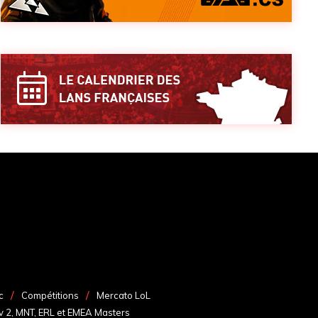
c
Compétitions
Mercato LoL
v 2, MNT, ERL et EMEA Masters