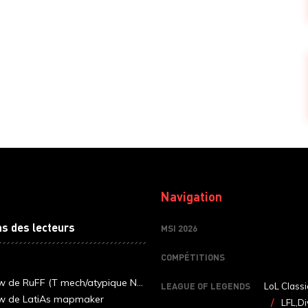
Navigation
ns des lecteurs
MSI 2026
COMPÉTITIONS
ew de RuFF (T mech/atypique N...
LEAGUE OF LEGENDS
LoL Classi
ew de LatiAs mapmaker
LFL,Di