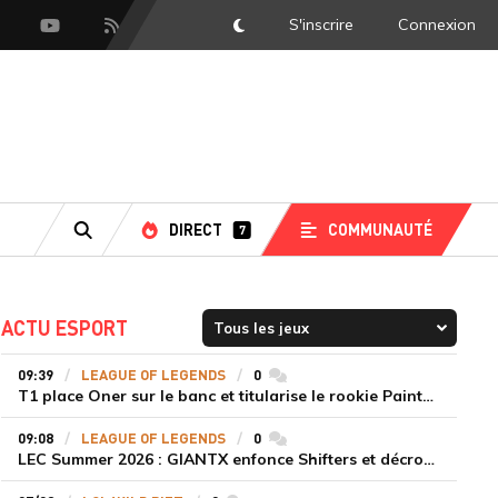
S'inscrire
Connexion
DarkMode
scord
Youtube
Flux RSS
DIRECT
COMMUNAUTÉ
7
RECHERCHE
ACTU ESPORT
09:39
LEAGUE OF LEGENDS
0
commentaires
T1 place Oner sur le banc et titularise le rookie Painter face à Hanwha Life Esports
09:08
LEAGUE OF LEGENDS
0
commentaires
LEC Summer 2026 : GIANTX enfonce Shifters et décroche sa première victoire