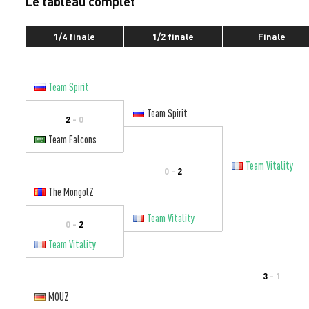
Le tableau complet
1/4 finale
1/2 finale
Finale
Team Spirit
Team Spirit
2
- 0
Team Falcons
Team Vitality
0 -
2
The MongolZ
Team Vitality
0 -
2
Team Vitality
3
- 1
MOUZ