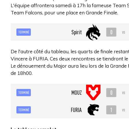
L'équipe affrontera samedi à 17h la fameuse Team Sp
Team Falcons, pour une place en Grande Finale.
0
Spirit
vs
TERMINÉ
De l'autre côté du tableau, les quarts de finale re
Vincere à FURIA. Ces deux rencontres se tiendront l
Le dénouement du Major aura lieu lors de la Grande
de 18h00.
0
MOUZ
vs
TERMINÉ
1
FURIA
vs
TERMINÉ