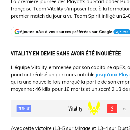
La première journée des Playoffs du StarLadder Buda
française Team Vitality s'imposer face à la formatio
premier match du jour a vu Team Spirit infligé un 2-
Ajoutez aAa à vos sources préférées sur Google
Ajouter
VITALITY EN DEMIE SANS AVOIR ÉTÉ INQUIÉTÉE
L'équipe Vitality, emmenée par son capitaine apEX, a
pourtant réalisé un parcours notable
jusqu'aux Play
qui a une nouvelle fois marqué la partie de son emprei
moyenne : 46 kills pour 18 morts et un sacré 2.18 de 
2
Vitality
vs
TERMINÉ
Avec cette victoire (13-5 sur Mirage et 13-4 sur Dust