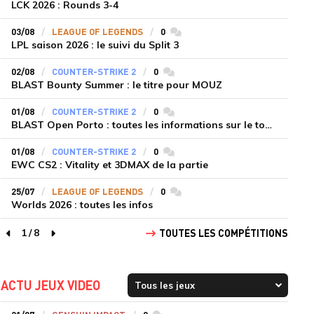
LCK 2026 : Rounds 3-4
03/08
LEAGUE OF LEGENDS
0
commentaires
LPL saison 2026 : le suivi du Split 3
02/08
COUNTER-STRIKE 2
0
commentaires
BLAST Bounty Summer : le titre pour MOUZ
01/08
COUNTER-STRIKE 2
0
commentaires
BLAST Open Porto : toutes les informations sur le tournoi
01/08
COUNTER-STRIKE 2
0
commentaires
EWC CS2 : Vitality et 3DMAX de la partie
25/07
LEAGUE OF LEGENDS
0
commentaires
Worlds 2026 : toutes les infos
1
/
8
TOUTES LES COMPÉTITIONS
page précédente
page suivante
ACTU JEUX VIDEO