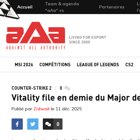
Team & agenda
L
Accueil
Partenaires
*aAa* cs
l
Team-aAa - against All authority
LIVING FOR ESPORT
SINCE 2000
MSI 2026
COMPÉTITIONS
LEAGUE OF LEGENDS
CS2
COUNTER-STRIKE 2
0
commentaires
Vitality file en demie du Major 
Publié par
Zidwait
le
11 déc. 2025
0
ACCÉDER AUX
COMMENTAIRES