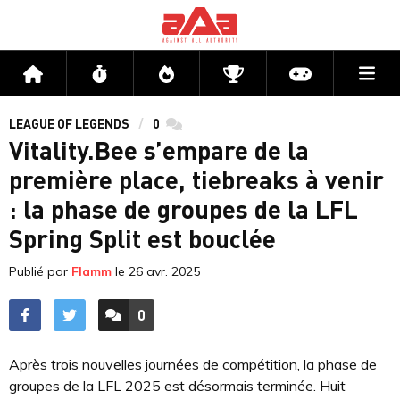
Me
Accueil
Flux
Directs
Compétitions
Actu jeux v
LEAGUE OF LEGENDS
0
commentaires
Vitality.Bee s’empare de la
première place, tiebreaks à venir
: la phase de groupes de la LFL
Spring Split est bouclée
Publié par
Flamm
le
26 avr. 2025
0
ACCÉDER AUX
COMMENTAIRES
Après trois nouvelles journées de compétition, la phase de
groupes de la LFL 2025 est désormais terminée. Huit