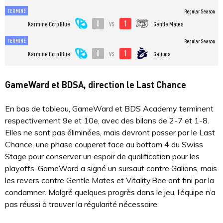
TERMINÉ
Regular Season
0
1
vs
Karmine Corp Blue
Gentle Mates
TERMINÉ
Regular Season
0
1
vs
Karmine Corp Blue
Galions
GameWard et BDSA, direction le Last Chance
En bas de tableau, GameWard et BDS Academy terminent
respectivement 9e et 10e, avec des bilans de 2-7 et 1-8.
Elles ne sont pas éliminées, mais devront passer par le Last
Chance, une phase couperet face au bottom 4 du Swiss
Stage pour conserver un espoir de qualification pour les
playoffs. GameWard a signé un sursaut contre Galions, mais
les revers contre Gentle Mates et Vitality.Bee ont fini par la
condamner. Malgré quelques progrès dans le jeu, l’équipe n’a
pas réussi à trouver la régularité nécessaire.