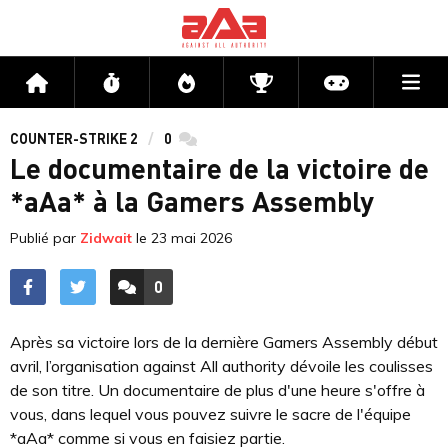
Me
Accueil
Flux
Directs
Compétitions
Actu jeux v
COUNTER-STRIKE 2
0
commentaires
Le documentaire de la victoire de
*aAa* à la Gamers Assembly
Publié par
Zidwait
le
23 mai 2026
0
ACCÉDER AUX
COMMENTAIRES
Après sa victoire lors de la dernière Gamers Assembly début
avril, l’organisation against All authority dévoile les coulisses
de son titre. Un documentaire de plus d'une heure s'offre à
vous, dans lequel vous pouvez suivre le sacre de l'équipe
*aAa* comme si vous en faisiez partie.