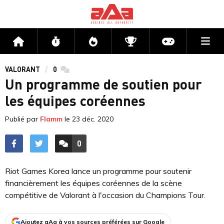
Me
Accueil
Flux
Directs
Compétitions
Actu jeux v
VALORANT
0
commentaires
Un programme de soutien pour
les équipes coréennes
Publié par
Flamm
le
23 déc. 2020
0
ACCÉDER AUX
COMMENTAIRES
Riot Games Korea lance un programme pour soutenir
financièrement les équipes coréennes de la scène
compétitive de Valorant à l'occasion du Champions Tour.
Ajoutez aAa à vos sources préférées sur Google