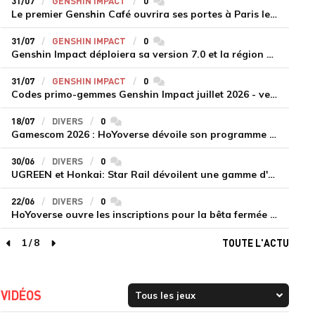
31/07
GENSHIN IMPACT
0
commentaires
Le premier Genshin Café ouvrira ses portes à Paris le 14 août
31/07
GENSHIN IMPACT
0
commentaires
Genshin Impact déploiera sa version 7.0 et la région de Snezhnaya le 12 août
31/07
GENSHIN IMPACT
0
commentaires
Codes primo-gemmes Genshin Impact juillet 2026 - version 7.0
18/07
DIVERS
0
commentaires
Gamescom 2026 : HoYoverse dévoile son programme et présente deux nouveaux jeux inédits
30/06
DIVERS
0
commentaires
UGREEN et Honkai: Star Rail dévoilent une gamme d'accessoires de recharge en édition limitée
22/06
DIVERS
0
commentaires
HoYoverse ouvre les inscriptions pour la bêta fermée de Honkai : Nexus Anima
1
/
8
TOUTE L'ACTU
page précédente
page suivante
VIDÉOS