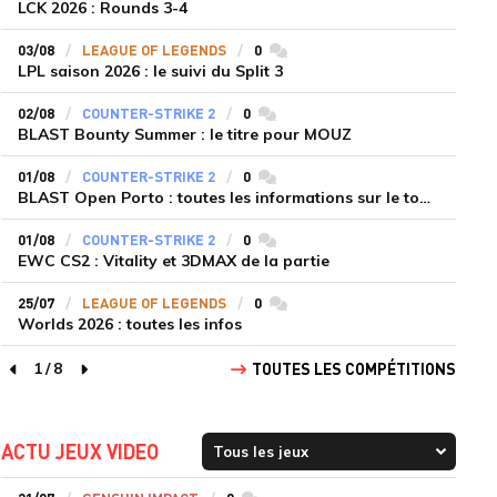
LCK 2026 : Rounds 3-4
03/08
LEAGUE OF LEGENDS
0
commentaires
LPL saison 2026 : le suivi du Split 3
02/08
COUNTER-STRIKE 2
0
commentaires
BLAST Bounty Summer : le titre pour MOUZ
01/08
COUNTER-STRIKE 2
0
commentaires
BLAST Open Porto : toutes les informations sur le tournoi
01/08
COUNTER-STRIKE 2
0
commentaires
EWC CS2 : Vitality et 3DMAX de la partie
25/07
LEAGUE OF LEGENDS
0
commentaires
Worlds 2026 : toutes les infos
1
/
8
TOUTES LES COMPÉTITIONS
page précédente
page suivante
ACTU JEUX VIDEO