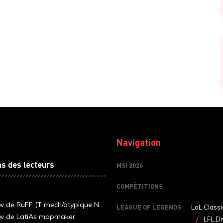
Navigation
ns des lecteurs
MSI 2026
COMPÉTITIONS
ew de RuFF (T mech/atypique N...
LEAGUE OF LEGENDS
LoL Classi
ew de LatiAs mapmaker
LFL,Di