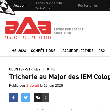
Team & agenda
L
Accueil
Partenaires
*aAa* cs
l
Team-aAa - against All authority
LIVING FOR ESPORT
SINCE 2000
MSI 2026
COMPÉTITIONS
LEAGUE OF LEGENDS
CS2
COUNTER-STRIKE 2
0
commentaires
Tricherie au Major des IEM Colog
Publié par
Zidwait
le
13 juin 2026
0
ACCÉDER AUX
COMMENTAIRES