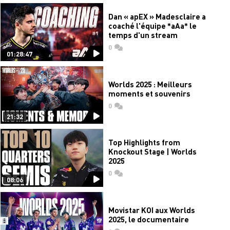
Dan « apEX » Madesclaire a
coaché l'équipe *aAa* le
temps d'un stream
0
commentaires
01:28:47
Worlds 2025 : Meilleurs
moments et souvenirs
0
commentaires
21:32
Top Highlights from
Knockout Stage | Worlds
2025
0
commentaires
08:06
Movistar KOI aux Worlds
2025, le documentaire