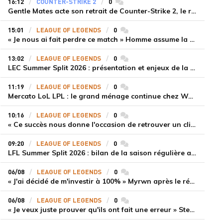
16:12
COUNTER-STRIKE 2
0
commentaires
Gentle Mates acte son retrait de Counter-Strike 2, le roster ibérique libéré
15:01
LEAGUE OF LEGENDS
0
commentaires
« Je nous ai fait perdre ce match » Homme assume la responsabilité de la défaite de HLE face à Gen.G
13:02
LEAGUE OF LEGENDS
0
commentaires
LEC Summer Split 2026 : présentation et enjeux de la troisième semaine de compétition
11:19
LEAGUE OF LEGENDS
0
commentaires
Mercato LoL LPL : le grand ménage continue chez Weibo Gaming, Jiejie quitte le navire au profit de Xiaohao
10:16
LEAGUE OF LEGENDS
0
commentaires
« Ce succès nous donne l'occasion de retrouver un climat beaucoup plus positif » Ryu et Canyon soulagés après la victoire de Gen.G sur HLE
09:20
LEAGUE OF LEGENDS
0
commentaires
LFL Summer Split 2026 : bilan de la saison régulière avec Solary en tête
06/08
LEAGUE OF LEGENDS
0
commentaires
« J'ai décidé de m'investir à 100% » Myrwn après le réveil de Movistar KOI face à Fnatic
06/08
LEAGUE OF LEGENDS
0
commentaires
« Je veux juste prouver qu'ils ont fait une erreur » Stend se confie sur son mercato chaotique et ses ambitions avec Shifters