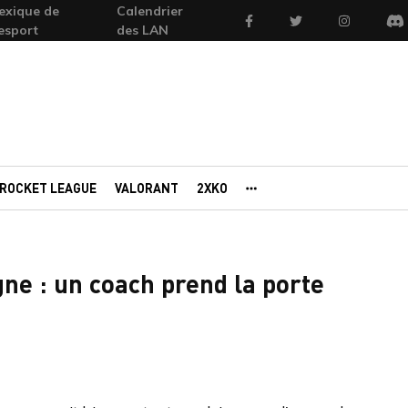
exique de
Calendrier
Facebook
Twitter
Instagram
'esport
des LAN
Di
ROCKET LEAGUE
VALORANT
2XKO
AUTRES PORTAILS
ne : un coach prend la porte