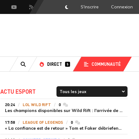
S'inscrire
Connexion
DarkMode
scord
Youtube
Flux RSS
DIRECT
COMMUNAUTÉ
5
RECHERCHE
ACTU ESPORT
20:24
LOL WILD RIFT
0
commentaires
Les champions disponibles sur Wild Rift : l'arrivée de Cho'Gath
17:58
LEAGUE OF LEGENDS
0
commentaires
« La confiance est de retour » Tom et Faker débriefent la victoire convaincante de T1 face à Dplus KIA