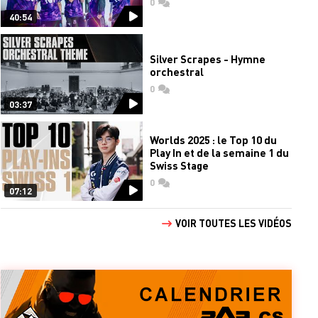
0
commentaires
40:54
Silver Scrapes - Hymne
orchestral
0
commentaires
03:37
Worlds 2025 : le Top 10 du
Play In et de la semaine 1 du
Swiss Stage
0
commentaires
07:12
VOIR TOUTES LES VIDÉOS