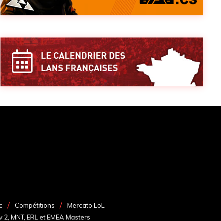
c
Compétitions
Mercato LoL
v 2, MNT, ERL et EMEA Masters