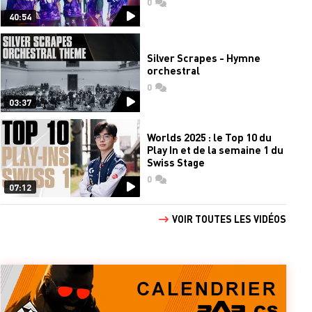
0
commentaires
40:54
Silver Scrapes - Hymne
orchestral
0
commentaires
03:37
Worlds 2025 : le Top 10 du
Play In et de la semaine 1 du
Swiss Stage
0
commentaires
07:12
VOIR TOUTES LES VIDÉOS