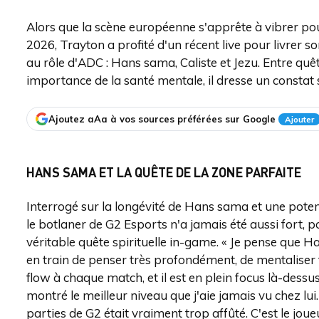
Alors que la scène européenne s'apprête à vibrer pou
2026, Trayton a profité d'un récent live pour livrer
au rôle d'ADC : Hans sama, Caliste et Jezu. Entre quê
importance de la santé mentale, il dresse un constat s
Ajoutez aAa à vos sources préférées sur Google
Ajouter
HANS SAMA ET LA QUÊTE DE LA ZONE PARFAITE
Interrogé sur la longévité de Hans sama et une potenti
le botlaner de G2 Esports n'a jamais été aussi fort, 
véritable quête spirituelle in-game. « Je pense que Han
en train de penser très profondément, de mentaliser to
flow à chaque match, et il est en plein focus là-dessus. 
montré le meilleur niveau que j'aie jamais vu chez lu
parties de G2 était vraiment trop affûté. C'est le joue