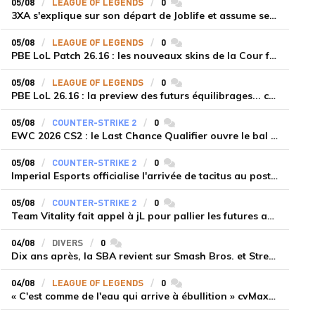
05/08
LEAGUE OF LEGENDS
0
commentaires
3XA s'explique sur son départ de Joblife et assume ses torts
05/08
LEAGUE OF LEGENDS
0
commentaires
PBE LoL Patch 26.16 : les nouveaux skins de la Cour féérique
05/08
LEAGUE OF LEGENDS
0
commentaires
PBE LoL 26.16 : la preview des futurs équilibrages... coup d'arrêt pour les supports roamers
05/08
COUNTER-STRIKE 2
0
commentaires
EWC 2026 CS2 : le Last Chance Qualifier ouvre le bal à Paris du 7 au 9 août
05/08
COUNTER-STRIKE 2
0
commentaires
Imperial Esports officialise l'arrivée de tacitus au poste d'entraîneur
05/08
COUNTER-STRIKE 2
0
commentaires
Team Vitality fait appel à jL pour pallier les futures absences d'apEX et mezii
04/08
DIVERS
0
commentaires
Dix ans après, la SBA revient sur Smash Bros. et Street Fighter
04/08
LEAGUE OF LEGENDS
0
commentaires
« C'est comme de l'eau qui arrive à ébullition » cvMax décrypte la montée en puissance de Dplus KIA