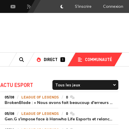
S'inscrire
Connexion
DarkMode
scord
Youtube
Flux RSS
DIRECT
COMMUNAUTÉ
1
RECHERCHE
ACTU ESPORT
05/08
LEAGUE OF LEGENDS
0
commentaires
BrokenBlade : « Nous avons fait beaucoup d'erreurs bêtes, mais une victoire reste une victoire et c'est une chose dont on peut se réjouir »
05/08
LEAGUE OF LEGENDS
0
commentaires
Gen.G s'impose face à Hanwha Life Esports et relance sa dynamique en LCK