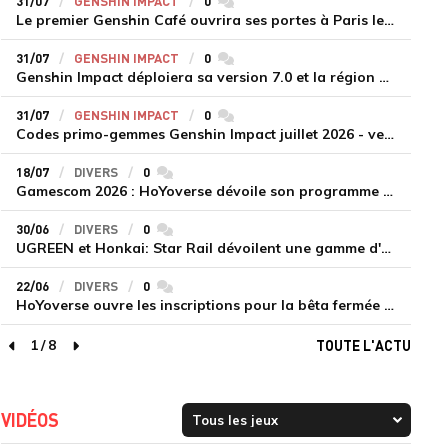
31/07
GENSHIN IMPACT
0
commentaires
Le premier Genshin Café ouvrira ses portes à Paris le 14 août
31/07
GENSHIN IMPACT
0
commentaires
Genshin Impact déploiera sa version 7.0 et la région de Snezhnaya le 12 août
31/07
GENSHIN IMPACT
0
commentaires
Codes primo-gemmes Genshin Impact juillet 2026 - version 7.0
18/07
DIVERS
0
commentaires
Gamescom 2026 : HoYoverse dévoile son programme et présente deux nouveaux jeux inédits
30/06
DIVERS
0
commentaires
UGREEN et Honkai: Star Rail dévoilent une gamme d'accessoires de recharge en édition limitée
22/06
DIVERS
0
commentaires
HoYoverse ouvre les inscriptions pour la bêta fermée de Honkai : Nexus Anima
1
/
8
TOUTE L'ACTU
page précédente
page suivante
VIDÉOS