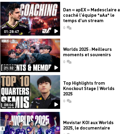
Dan « apEX » Madesclaire a
coaché l'équipe *aAa* le
temps d'un stream
0
commentaires
01:28:47
Worlds 2025 : Meilleurs
moments et souvenirs
0
commentaires
21:32
Top Highlights from
Knockout Stage | Worlds
2025
0
commentaires
08:06
Movistar KOI aux Worlds
2025, le documentaire