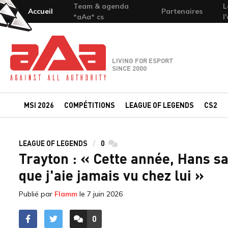
Team & agenda
L
Accueil
Partenaires
*aAa* cs
l
Team-aAa - against All authority
LIVING FOR ESPORT
SINCE 2000
MSI 2026
COMPÉTITIONS
LEAGUE OF LEGENDS
CS2
LEAGUE OF LEGENDS
0
commentaires
Trayton : « Cette année, Hans s
que j'aie jamais vu chez lui »
Publié par
Flamm
le
7 juin 2026
0
ACCÉDER AUX
COMMENTAIRES