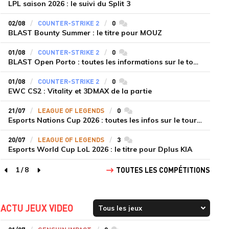
LPL saison 2026 : le suivi du Split 3
02/08
COUNTER-STRIKE 2
0
commentaires
BLAST Bounty Summer : le titre pour MOUZ
01/08
COUNTER-STRIKE 2
0
commentaires
BLAST Open Porto : toutes les informations sur le tournoi
01/08
COUNTER-STRIKE 2
0
commentaires
EWC CS2 : Vitality et 3DMAX de la partie
21/07
LEAGUE OF LEGENDS
0
commentaires
Esports Nations Cup 2026 : toutes les infos sur le tournoi
20/07
LEAGUE OF LEGENDS
3
commentaires
Esports World Cup LoL 2026 : le titre pour Dplus KIA
1
/
8
TOUTES LES COMPÉTITIONS
page précédente
page suivante
ACTU JEUX VIDEO