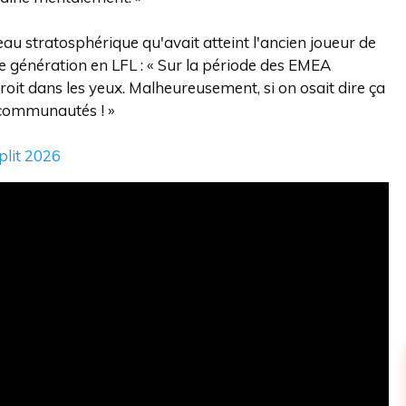
au stratosphérique qu'avait atteint l'ancien joueur de
e génération en LFL : « Sur la période des EMEA
droit dans les yeux. Malheureusement, si on osait dire ça
es communautés ! »
plit 2026