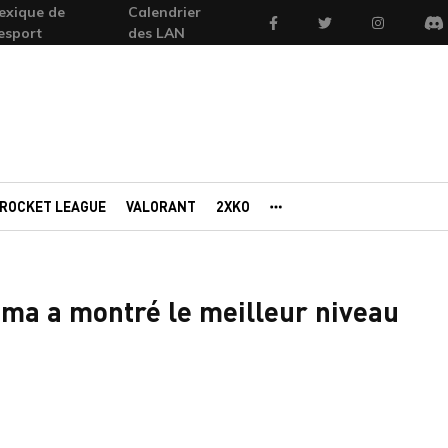
exique de
Calendrier
Facebook
Twitter
Instagram
'esport
des LAN
Di
ROCKET LEAGUE
VALORANT
2XKO
AUTRES PORTAILS
ama a montré le meilleur niveau