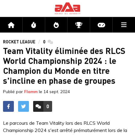
Me
Accueil
Flux
Directs
Compétitions
Actu jeux v
ROCKET LEAGUE
0
commentaires
Team Vitality éliminée des RLCS
World Championship 2024 : le
Champion du Monde en titre
s'incline en phase de groupes
Publié par
Flamm
le
14 sept. 2024
0
ACCÉDER AUX
COMMENTAIRES
Le parcours de Team Vitality lors des RLCS World
Championship 2024 s'est arrêté prématurément lors de la