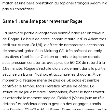
match et une belle prestation du toplaner français Adam, n’a
pas su concrétiser.
Game 1 : une âme pour renverser Rogue
La première partie a longtemps semblé basculer en faveur
de Rogue. Le haut de carte, construit autour d’un Adam très
actif sur Aurora (8/1/4), a offert de nombreuses occasions
de snowball grâce à un Malrang (Vi) très présent en early.
Les dives répétés sur Carlsen ont mis le toplaner danois
sous pression constante, avec plus de 50 CS de retard à la
15e minute. Rogue s’installe alors solidement dans la partie,
sécurise un Baron Nashor, et accumule les dragons. À ce
moment-là, l’équipe mène de plus de 6k golds et semble
contrôler le tempo. Mais Heretics refuse de céder. La
structure de jeu est claire : temporiser, éviter le fight frontal,
et attendre le moment propice. Flakked (Varus) joue un rôle
défensif et précieux dans la gestion des engages, tandis
que Kamiloo (Cho'GAth) et Sheo (Skarner) se tiennent prêts