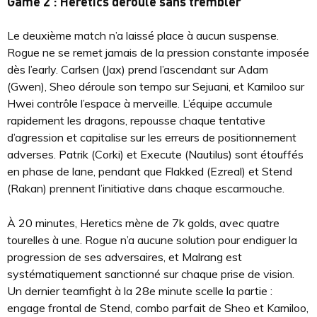
Game 2 : Heretics déroule sans trembler
Le deuxième match n’a laissé place à aucun suspense.
Rogue ne se remet jamais de la pression constante imposée
dès l’early. Carlsen (Jax) prend l’ascendant sur Adam
(Gwen), Sheo déroule son tempo sur Sejuani, et Kamiloo sur
Hwei contrôle l’espace à merveille. L’équipe accumule
rapidement les dragons, repousse chaque tentative
d’agression et capitalise sur les erreurs de positionnement
adverses. Patrik (Corki) et Execute (Nautilus) sont étouffés
en phase de lane, pendant que Flakked (Ezreal) et Stend
(Rakan) prennent l’initiative dans chaque escarmouche.
À 20 minutes, Heretics mène de 7k golds, avec quatre
tourelles à une. Rogue n’a aucune solution pour endiguer la
progression de ses adversaires, et Malrang est
systématiquement sanctionné sur chaque prise de vision.
Un dernier teamfight à la 28e minute scelle la partie :
engage frontal de Stend, combo parfait de Sheo et Kamiloo,