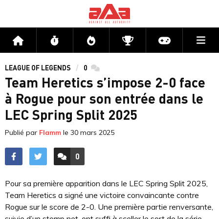
Me
Accueil
Flux
Directs
Compétitions
Actu jeux v
LEAGUE OF LEGENDS
0
commentaires
Team Heretics s’impose 2-0 face
à Rogue pour son entrée dans le
LEC Spring Split 2025
Publié par
Flamm
le
30 mars 2025
0
ACCÉDER AUX
COMMENTAIRES
Pour sa première apparition dans le LEC Spring Split 2025,
Team Heretics a signé une victoire convaincante contre
Rogue sur le score de 2-0. Une première partie renversante,
suivie d’un stomp net, ont suffi à sceller le sort de la série.