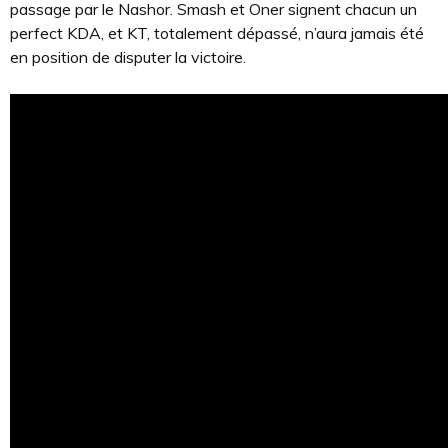
passage par le Nashor. Smash et Oner signent chacun un
perfect KDA, et KT, totalement dépassé, n’aura jamais été
en position de disputer la victoire.