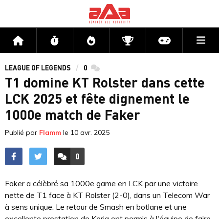
Me
Accueil
Flux
Directs
Compétitions
Actu jeux v
LEAGUE OF LEGENDS
0
commentaires
T1 domine KT Rolster dans cette
LCK 2025 et fête dignement le
1000e match de Faker
Publié par
Flamm
le
10 avr. 2025
0
ACCÉDER AUX
COMMENTAIRES
Faker a célèbré sa 1000e game en LCK par une victoire
nette de T1 face à KT Rolster (2-0), dans un Telecom War
à sens unique. Le retour de Smash en botlane et une
excellente prestation de Keria ont permis à l'équipe de faire