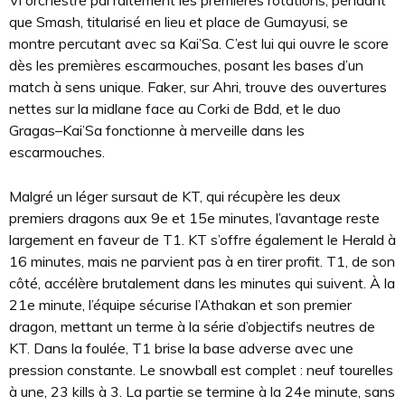
Vi orchestre parfaitement les premières rotations, pendant
que Smash, titularisé en lieu et place de Gumayusi, se
montre percutant avec sa Kai’Sa. C’est lui qui ouvre le score
dès les premières escarmouches, posant les bases d’un
match à sens unique. Faker, sur Ahri, trouve des ouvertures
nettes sur la midlane face au Corki de Bdd, et le duo
Gragas–Kai’Sa fonctionne à merveille dans les
escarmouches.
Malgré un léger sursaut de KT, qui récupère les deux
premiers dragons aux 9e et 15e minutes, l’avantage reste
largement en faveur de T1. KT s’offre également le Herald à
16 minutes, mais ne parvient pas à en tirer profit. T1, de son
côté, accélère brutalement dans les minutes qui suivent. À la
21e minute, l’équipe sécurise l’Athakan et son premier
dragon, mettant un terme à la série d’objectifs neutres de
KT. Dans la foulée, T1 brise la base adverse avec une
pression constante. Le snowball est complet : neuf tourelles
à une, 23 kills à 3. La partie se termine à la 24e minute, sans