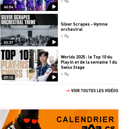
0
commentaires
40:54
Silver Scrapes - Hymne
orchestral
0
commentaires
03:37
Worlds 2025 : le Top 10 du
Play In et de la semaine 1 du
Swiss Stage
0
commentaires
07:12
VOIR TOUTES LES VIDÉOS