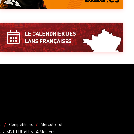
c
Compétitions
Mercato LoL
v 2, MNT, ERL et EMEA Masters