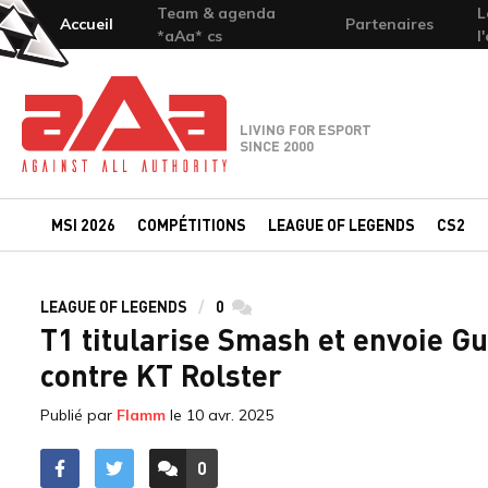
Team & agenda
L
Accueil
Partenaires
*aAa* cs
l
Team-aAa - against All authority
LIVING FOR ESPORT
SINCE 2000
MSI 2026
COMPÉTITIONS
LEAGUE OF LEGENDS
CS2
LEAGUE OF LEGENDS
0
commentaires
T1 titularise Smash et envoie G
contre KT Rolster
Publié par
Flamm
le
10 avr. 2025
0
ACCÉDER AUX
COMMENTAIRES