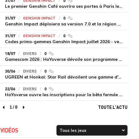
31/07
GENSHIN IMPACT
0
commentaires
Le premier Genshin Café ouvrira ses portes à Paris le 14 août
31/07
GENSHIN IMPACT
0
commentaires
Genshin Impact déploiera sa version 7.0 et la région de Snezhnaya le 12 août
31/07
GENSHIN IMPACT
0
commentaires
Codes primo-gemmes Genshin Impact juillet 2026 - version 7.0
18/07
DIVERS
0
commentaires
Gamescom 2026 : HoYoverse dévoile son programme et présente deux nouveaux jeux inédits
30/06
DIVERS
0
commentaires
UGREEN et Honkai: Star Rail dévoilent une gamme d'accessoires de recharge en édition limitée
22/06
DIVERS
0
commentaires
HoYoverse ouvre les inscriptions pour la bêta fermée de Honkai : Nexus Anima
1
/
8
TOUTE L'ACTU
page précédente
page suivante
VIDÉOS