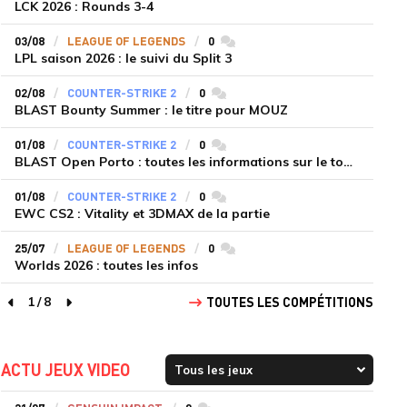
LCK 2026 : Rounds 3-4
03/08
LEAGUE OF LEGENDS
0
commentaires
LPL saison 2026 : le suivi du Split 3
02/08
COUNTER-STRIKE 2
0
commentaires
BLAST Bounty Summer : le titre pour MOUZ
01/08
COUNTER-STRIKE 2
0
commentaires
BLAST Open Porto : toutes les informations sur le tournoi
01/08
COUNTER-STRIKE 2
0
commentaires
EWC CS2 : Vitality et 3DMAX de la partie
25/07
LEAGUE OF LEGENDS
0
commentaires
Worlds 2026 : toutes les infos
1
/
8
TOUTES LES COMPÉTITIONS
page précédente
page suivante
ACTU JEUX VIDEO