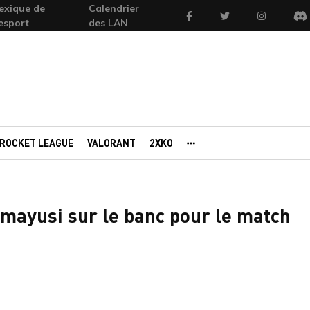
exique de
Calendrier
Facebook
Twitter
Instagram
'esport
des LAN
Di
ROCKET LEAGUE
VALORANT
2XKO
AUTRES PORTAILS
umayusi sur le banc pour le match