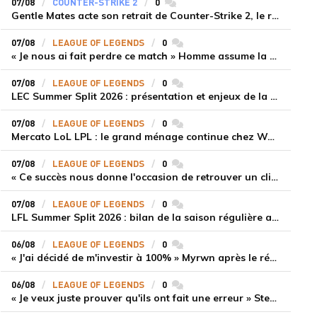
07/08
COUNTER-STRIKE 2
0
commentaires
Gentle Mates acte son retrait de Counter-Strike 2, le roster ibérique libéré
07/08
LEAGUE OF LEGENDS
0
commentaires
« Je nous ai fait perdre ce match » Homme assume la responsabilité de la défaite de HLE face à Gen.G
07/08
LEAGUE OF LEGENDS
0
commentaires
LEC Summer Split 2026 : présentation et enjeux de la troisième semaine de compétition
07/08
LEAGUE OF LEGENDS
0
commentaires
Mercato LoL LPL : le grand ménage continue chez Weibo Gaming, Jiejie quitte le navire au profit de Xiaohao
07/08
LEAGUE OF LEGENDS
0
commentaires
« Ce succès nous donne l'occasion de retrouver un climat beaucoup plus positif » Ryu et Canyon soulagés après la victoire de Gen.G sur HLE
07/08
LEAGUE OF LEGENDS
0
commentaires
LFL Summer Split 2026 : bilan de la saison régulière avec Solary en tête
06/08
LEAGUE OF LEGENDS
0
commentaires
« J'ai décidé de m'investir à 100% » Myrwn après le réveil de Movistar KOI face à Fnatic
06/08
LEAGUE OF LEGENDS
0
commentaires
« Je veux juste prouver qu'ils ont fait une erreur » Stend se confie sur son mercato chaotique et ses ambitions avec Shifters