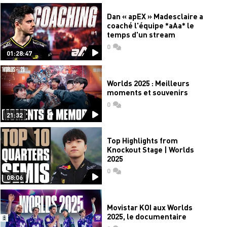
Dan « apEX » Madesclaire a
coaché l'équipe *aAa* le
temps d'un stream
0
commentaires
01:28:47
Worlds 2025 : Meilleurs
moments et souvenirs
0
commentaires
21:32
Top Highlights from
Knockout Stage | Worlds
2025
0
commentaires
08:06
Movistar KOI aux Worlds
2025, le documentaire