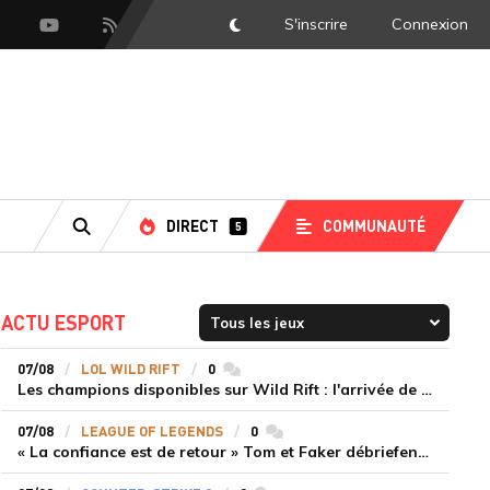
S'inscrire
Connexion
DarkMode
scord
Youtube
Flux RSS
DIRECT
COMMUNAUTÉ
5
RECHERCHE
ACTU ESPORT
07/08
LOL WILD RIFT
0
commentaires
Les champions disponibles sur Wild Rift : l'arrivée de Cho'Gath
07/08
LEAGUE OF LEGENDS
0
commentaires
« La confiance est de retour » Tom et Faker débriefent la victoire convaincante de T1 face à Dplus KIA