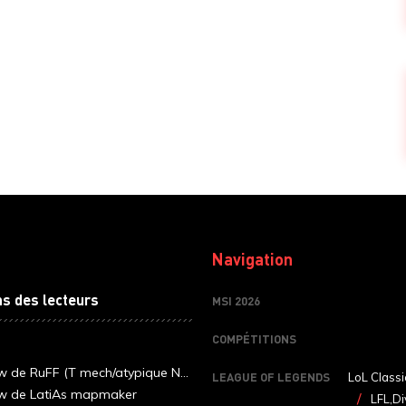
Navigation
ns des lecteurs
MSI 2026
COMPÉTITIONS
ew de RuFF (T mech/atypique N...
LEAGUE OF LEGENDS
LoL Classi
ew de LatiAs mapmaker
LFL,Di