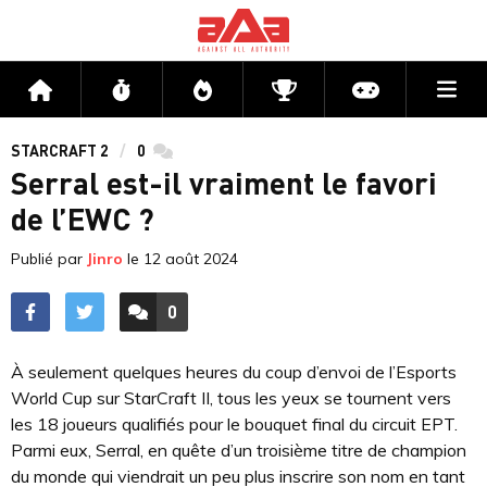
Me
Accueil
Flux
Directs
Compétitions
Actu jeux v
STARCRAFT 2
0
commentaires
Serral est-il vraiment le favori
de l’EWC ?
Publié par
Jinro
le
12 août 2024
0
ACCÉDER AUX
COMMENTAIRES
À seulement quelques heures du coup d’envoi de l’Esports
World Cup sur StarCraft II, tous les yeux se tournent vers
les 18 joueurs qualifiés pour le bouquet final du circuit EPT.
Parmi eux, Serral, en quête d’un troisième titre de champion
du monde qui viendrait un peu plus inscrire son nom en tant