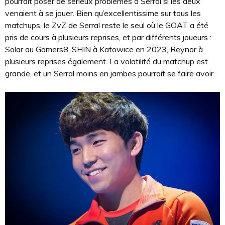
pourrait poser de sérieux problèmes à Serral si les deux
venaient à se jouer. Bien qu’excellentissime sur tous les
matchups, le ZvZ de Serral reste le seul où le GOAT a été
pris de cours à plusieurs reprises, et par différents joueurs :
Solar au Gamers8, SHIN à Katowice en 2023, Reynor à
plusieurs reprises également. La volatilité du matchup est
grande, et un Serral moins en jambes pourrait se faire avoir.