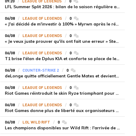
09:20
LEAGUE OF LEGENDS
0
commentaires
LFL Summer Split 2026 : bilan de la saison régulière avec Solary en tête
06/08
LEAGUE OF LEGENDS
0
commentaires
« J'ai décidé de m'investir à 100% » Myrwn après le réveil de Movistar KOI face à Fnatic
06/08
LEAGUE OF LEGENDS
0
commentaires
« Je veux juste prouver qu'ils ont fait une erreur » Stend se confie sur son mercato chaotique et ses ambitions avec Shifters
06/08
LEAGUE OF LEGENDS
0
commentaires
T1 brise l'élan de Dplus KIA et conforte sa place de leader en LCK 2026 Rounds 3-4
06/08
COUNTER-STRIKE 2
0
commentaires
deLonge quitte officiellement Gentle Mates et devient agent libre
06/08
LEAGUE OF LEGENDS
0
commentaires
Riot Games réintroduit le skin Ryze triomphant pour récompenser la scène amateur
06/08
LEAGUE OF LEGENDS
0
commentaires
Riot Games donne plus de liberté aux organisateurs de tournois locaux sur League of Legends
06/08
LOL WILD RIFT
0
commentaires
Les champions disponibles sur Wild Rift : l'arrivée de Cho'Gath