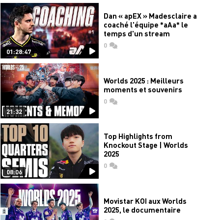
Dan « apEX » Madesclaire a
coaché l'équipe *aAa* le
temps d'un stream
0
commentaires
01:28:47
Worlds 2025 : Meilleurs
moments et souvenirs
0
commentaires
21:32
Top Highlights from
Knockout Stage | Worlds
2025
0
commentaires
08:06
Movistar KOI aux Worlds
2025, le documentaire