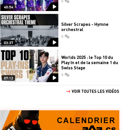
0
commentaires
40:54
Silver Scrapes - Hymne
orchestral
0
commentaires
03:37
Worlds 2025 : le Top 10 du
Play In et de la semaine 1 du
Swiss Stage
0
commentaires
07:12
VOIR TOUTES LES VIDÉOS