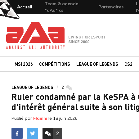
Team & agenda
L
Accueil
Partenaires
*aAa* cs
l
Team-aAa - against All authority
LIVING FOR ESPORT
SINCE 2000
MSI 2026
COMPÉTITIONS
LEAGUE OF LEGENDS
CS2
LEAGUE OF LEGENDS
2
commentaires
Ruler condamné par la KeSPA à 
d'intérêt général suite à son liti
Publié par
Flamm
le
18 juin 2026
2
ACCÉDER AUX
COMMENTAIRES