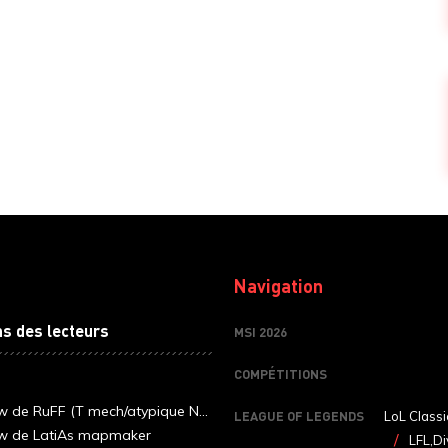
Navigation
ns des lecteurs
MSI 2026
COMPÉTITIONS
ew de RuFF (T mech/atypique N...
LEAGUE OF LEGENDS
LoL Classi
ew de LatiAs mapmaker
LFL,Di