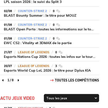
LPL saison 2026 : le suivi du Split 3
02/08
COUNTER-STRIKE 2
0
commentaires
BLAST Bounty Summer : le titre pour MOUZ
01/08
COUNTER-STRIKE 2
0
commentaires
BLAST Open Porto : toutes les informations sur le tournoi
01/08
COUNTER-STRIKE 2
0
commentaires
EWC CS2 : Vitality et 3DMAX de la partie
21/07
LEAGUE OF LEGENDS
0
commentaires
Esports Nations Cup 2026 : toutes les infos sur le tournoi
20/07
LEAGUE OF LEGENDS
3
commentaires
Esports World Cup LoL 2026 : le titre pour Dplus KIA
1
/
8
TOUTES LES COMPÉTITIONS
page précédente
page suivante
ACTU JEUX VIDEO