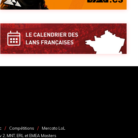
c
Compétitions
Mercato LoL
v 2, MNT, ERL et EMEA Masters