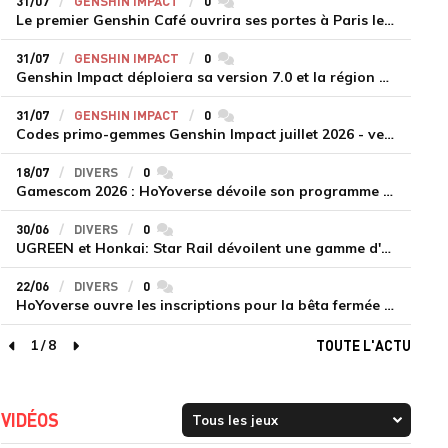
31/07
GENSHIN IMPACT
0
commentaires
Le premier Genshin Café ouvrira ses portes à Paris le 14 août
31/07
GENSHIN IMPACT
0
commentaires
Genshin Impact déploiera sa version 7.0 et la région de Snezhnaya le 12 août
31/07
GENSHIN IMPACT
0
commentaires
Codes primo-gemmes Genshin Impact juillet 2026 - version 7.0
18/07
DIVERS
0
commentaires
Gamescom 2026 : HoYoverse dévoile son programme et présente deux nouveaux jeux inédits
30/06
DIVERS
0
commentaires
UGREEN et Honkai: Star Rail dévoilent une gamme d'accessoires de recharge en édition limitée
22/06
DIVERS
0
commentaires
HoYoverse ouvre les inscriptions pour la bêta fermée de Honkai : Nexus Anima
1
/
8
TOUTE L'ACTU
page précédente
page suivante
VIDÉOS