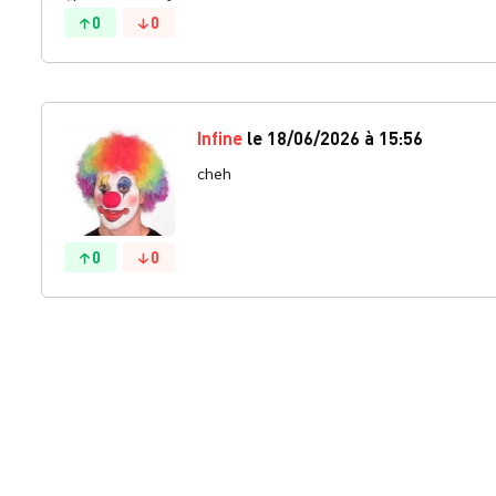
0
0
Infine
le 18/06/2026 à 15:56
cheh
0
0