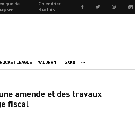
exique de
Calendrier
Facebook
Twitter
Instagram
'esport
des LAN
Di
ROCKET LEAGUE
VALORANT
2XKO
AUTRES PORTAILS
une amende et des travaux
ge fiscal