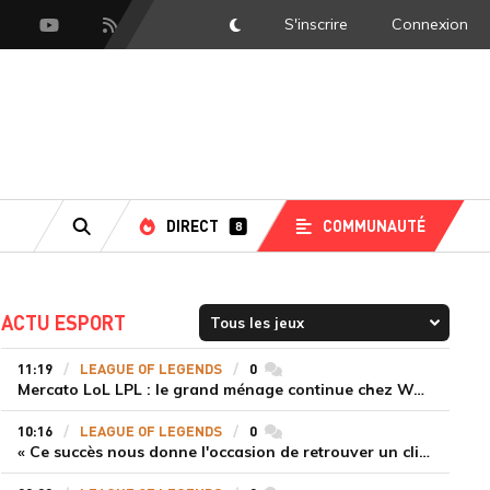
S'inscrire
Connexion
DarkMode
scord
Youtube
Flux RSS
DIRECT
COMMUNAUTÉ
8
RECHERCHE
ACTU ESPORT
11:19
LEAGUE OF LEGENDS
0
commentaires
Mercato LoL LPL : le grand ménage continue chez Weibo Gaming, Jiejie quitte le navire au profit de Xiaohao
10:16
LEAGUE OF LEGENDS
0
commentaires
« Ce succès nous donne l'occasion de retrouver un climat beaucoup plus positif » Ryu et Canyon soulagés après la victoire de Gen.G sur HLE