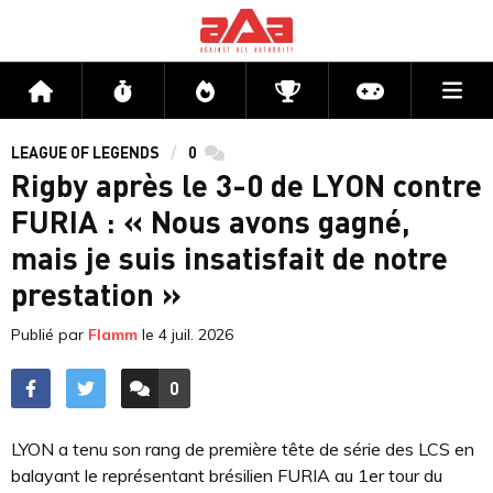
Me
Accueil
Flux
Directs
Compétitions
Actu jeux v
LEAGUE OF LEGENDS
0
commentaires
Rigby après le 3-0 de LYON contre
FURIA : « Nous avons gagné,
mais je suis insatisfait de notre
prestation »
Publié par
Flamm
le
4 juil. 2026
0
ACCÉDER AUX
COMMENTAIRES
LYON a tenu son rang de première tête de série des LCS en
balayant le représentant brésilien FURIA au 1er tour du