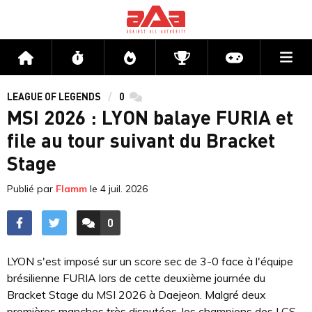
Me
Accueil
Flux
Directs
Compétitions
Actu jeux v
LEAGUE OF LEGENDS
0
commentaires
MSI 2026 : LYON balaye FURIA et
file au tour suivant du Bracket
Stage
Publié par
Flamm
le
4 juil. 2026
0
ACCÉDER AUX
COMMENTAIRES
LYON s'est imposé sur un score sec de 3-0 face à l'équipe
brésilienne FURIA lors de cette deuxième journée du
Bracket Stage du MSI 2026 à Daejeon. Malgré deux
premières manches très disputées, les champions des LCS