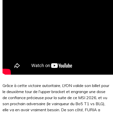
Grâce à cette victoire autoritaire, LYON valide son billet pour
le deuxième tour de l'upper bracket et engrange une dose
de confiance précieuse pour la suite de ce MSI 2026, et vu
son prochain adversaire (le vainqueur du Bo5 T1 vs BLG),
elle va en avoir vraiment besoin. De son côté, FURIA a