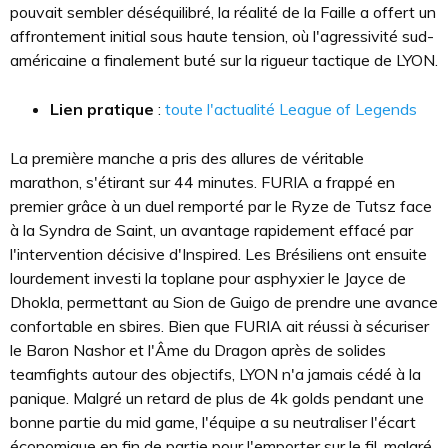
pouvait sembler déséquilibré, la réalité de la Faille a offert un
affrontement initial sous haute tension, où l'agressivité sud-
américaine a finalement buté sur la rigueur tactique de LYON.
Lien pratique
:
toute l'actualité League of Legends
La première manche a pris des allures de véritable
marathon, s'étirant sur 44 minutes. FURIA a frappé en
premier grâce à un duel remporté par le Ryze de Tutsz face
à la Syndra de Saint, un avantage rapidement effacé par
l'intervention décisive d'Inspired. Les Brésiliens ont ensuite
lourdement investi la toplane pour asphyxier le Jayce de
Dhokla, permettant au Sion de Guigo de prendre une avance
confortable en sbires. Bien que FURIA ait réussi à sécuriser
le Baron Nashor et l'Âme du Dragon après de solides
teamfights autour des objectifs, LYON n'a jamais cédé à la
panique. Malgré un retard de plus de 4k golds pendant une
bonne partie du mid game, l'équipe a su neutraliser l'écart
économique en fin de partie pour l'emporter sur le fil, malgré