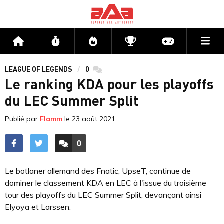
Me
Accueil
Flux
Directs
Compétitions
Actu jeux v
LEAGUE OF LEGENDS
0
commentaires
Le ranking KDA pour les playoffs
du LEC Summer Split
Publié par
Flamm
le
23 août 2021
0
ACCÉDER AUX
COMMENTAIRES
Le botlaner allemand des Fnatic, UpseT, continue de
dominer le classement KDA en LEC à l'issue du troisième
tour des playoffs du LEC Summer Split, devançant ainsi
Elyoya et Larssen.