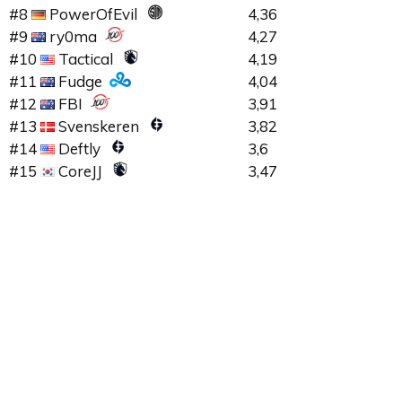
#8
PowerOfEvil
4,36
#9
ry0ma
4,27
#10
Tactical
4,19
#11
Fudge
4,04
#12
FBI
3,91
#13
Svenskeren
3,82
#14
Deftly
3,6
#15
CoreJJ
3,47