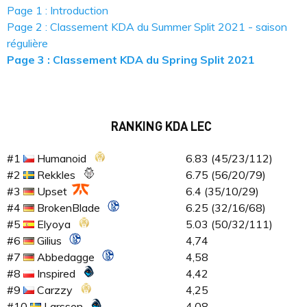
Page 1 : Introduction
Page 2 : Classement KDA du Summer Split 2021 - saison
régulière
Page 3 : Classement KDA du Spring Split 2021
RANKING KDA LEC
#1
Humanoid
6.83 (45/23/112)
#2
Rekkles
6.75 (56/20/79)
#3
Upset
6.4 (35/10/29)
#4
BrokenBlade
6.25 (32/16/68)
#5
Elyoya
5.03 (50/32/111)
#6
Gilius
4,74
#7
Abbedagge
4,58
#8
Inspired
4,42
#9
Carzzy
4,25
#10
Larssen
4,08