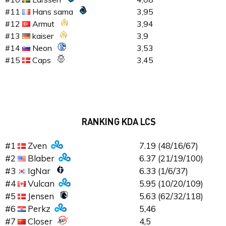
#11
Hans sama
3,95
#12
Armut
3,94
#13
kaiser
3,9
#14
Neon
3,53
#15
Caps
3,45
RANKING KDA LCS
#1
Zven
7.19 (48/16/67)
#2
Blaber
6.37 (21/19/100)
#3
IgNar
6.33 (1/6/37)
#4
Vulcan
5.95 (10/20/109)
#5
Jensen
5.63 (62/32/118)
#6
Perkz
5,46
#7
Closer
4,5