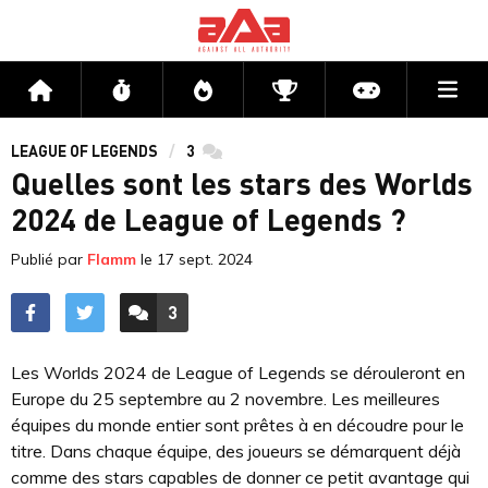
Me
Accueil
Flux
Directs
Compétitions
Actu jeux v
LEAGUE OF LEGENDS
3
commentaires
Quelles sont les stars des Worlds
2024 de League of Legends ?
Publié par
Flamm
le
17 sept. 2024
3
ACCÉDER AUX
COMMENTAIRES
Les Worlds 2024 de League of Legends se dérouleront en
Europe du 25 septembre au 2 novembre. Les meilleures
équipes du monde entier sont prêtes à en découdre pour le
titre. Dans chaque équipe, des joueurs se démarquent déjà
comme des stars capables de donner ce petit avantage qui