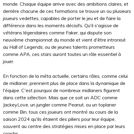
monde. Chaque équipe arrive avec des ambitions claires, et
derrière chacune de ces formations se trouve un ou plusieurs
joueurs vedettes, capables de porter le jeu et de faire la
différence dans les moments décisifs. Qu'il s'agisse de
vétérans légendaires comme Faker, qui dispute son
neuvième championnat du monde et vient d'être intronisé
au Hall of Legends, ou de jeunes talents prometteurs
comme APA, ces stars auront toutes un rôle essentiel à
jouer.
En fonction de la méta actuelle, certains rôles, comme celui
de midlaner, prennent plus de place dans la dynamique de
l'équipe. C'est pourquoi de nombreux midlaners figurent
dans cette sélection. Mais que ce soit un ADC comme
JackeyLove, un jungler comme Peanut, ou un toplaner
comme Bin, tous ces joueurs ont montré au cours de la
saison 2024 qu'ils étaient des piliers pour leur équipe,
souvent au centre des stratégies mises en place par leurs
coachs.