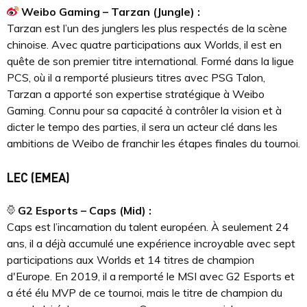
Weibo Gaming – Tarzan (Jungle) :
Tarzan est l’un des junglers les plus respectés de la scène
chinoise. Avec quatre participations aux Worlds, il est en
quête de son premier titre international. Formé dans la ligue
PCS, où il a remporté plusieurs titres avec PSG Talon,
Tarzan a apporté son expertise stratégique à Weibo
Gaming. Connu pour sa capacité à contrôler la vision et à
dicter le tempo des parties, il sera un acteur clé dans les
ambitions de Weibo de franchir les étapes finales du tournoi.
LEC (EMEA)
G2 Esports – Caps (Mid) :
Caps est l’incarnation du talent européen. À seulement 24
ans, il a déjà accumulé une expérience incroyable avec sept
participations aux Worlds et 14 titres de champion
d'Europe. En 2019, il a remporté le MSI avec G2 Esports et
a été élu MVP de ce tournoi, mais le titre de champion du