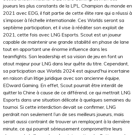
joueurs les plus constants de la LPL. Champion du monde en
2021 avec EDG, il fait partie de cette élite rare qui a réussi à
s’imposer à l’échelle internationale. Ces Worlds seront sa
septième participation, et il vise à rééditer son exploit de
2021, cette fois avec LNG Esports. Scout est un joueur
capable de maintenir une grande stabilité en phase de lane
tout en apportant une énorme influence dans les
teamfights. Son leadership et sa vision de jeu en font un
atout majeur pour LNG dans leur quête du titre. Cependant,
sa participation aux Worlds 2024 est aujourd'hui incertaine
en raison d’un litige juridique avec son ancienne équipe,
EDward Gaming. En effet, Scout pourrait être interdit de
quitter la Chine à cause de ce différend, ce qui mettrait LNG
Esports dans une situation délicate à quelques semaines du
tournoi. Si cette interdiction devait se confirmer, LNG
perdrait non seulement l’un de ses meilleurs joueurs, mais
serait aussi contraint de trouver un remplaçant à la dernière
minute, ce qui pourrait sérieusement compromettre leurs