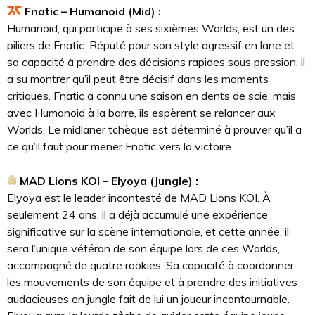
Fnatic – Humanoid (Mid) :
Humanoid, qui participe à ses sixièmes Worlds, est un des
piliers de Fnatic. Réputé pour son style agressif en lane et
sa capacité à prendre des décisions rapides sous pression, il
a su montrer qu’il peut être décisif dans les moments
critiques. Fnatic a connu une saison en dents de scie, mais
avec Humanoid à la barre, ils espèrent se relancer aux
Worlds. Le midlaner tchèque est déterminé à prouver qu’il a
ce qu’il faut pour mener Fnatic vers la victoire.
MAD Lions KOI – Elyoya (Jungle) :
Elyoya est le leader incontesté de MAD Lions KOI. À
seulement 24 ans, il a déjà accumulé une expérience
significative sur la scène internationale, et cette année, il
sera l’unique vétéran de son équipe lors de ces Worlds,
accompagné de quatre rookies. Sa capacité à coordonner
les mouvements de son équipe et à prendre des initiatives
audacieuses en jungle fait de lui un joueur incontournable.