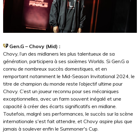
Gen.G – Chovy (Mid) :
Chovy, l’un des midlaners les plus talentueux de sa
génération, participera à ses sixièmes Worlds. Si Gen.G a
connu de nombreux succès domestiques, et en
remportant notamment le Mid-Season Invitational 2024, le
titre de champion du monde reste l’objectif ultime pour
Chovy. C’est un joueur reconnu pour ses mécaniques
exceptionnelles, avec un farm souvent inégalé et une
capacité à créer des écarts significatifs en midlane.
Toutefois, malgré ses performances, le succès sur la scène
internationale s'est fait attendre, et Chovy aspire plus que
jamais à soulever enfin le Summoner's Cup.