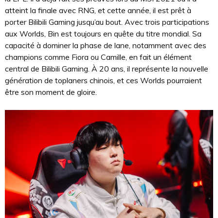
atteint la finale avec RNG, et cette année, il est prêt à
porter Bilibili Gaming jusqu’au bout. Avec trois participations
aux Worlds, Bin est toujours en quête du titre mondial. Sa
capacité à dominer la phase de lane, notamment avec des
champions comme Fiora ou Camille, en fait un élément
central de Bilibili Gaming. À 20 ans, il représente la nouvelle
génération de toplaners chinois, et ces Worlds pourraient
être son moment de gloire.