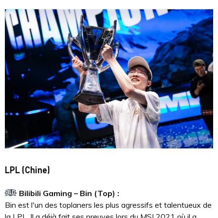
LPL (Chine)
Bilibili Gaming – Bin (Top) :
Bin est l'un des toplaners les plus agressifs et talentueux de
la LPL. Il a déjà fait ses preuves lors du MSI 2021 où il a