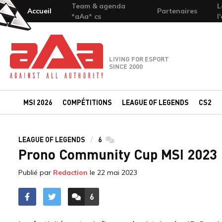
Team & agenda
L
Accueil
Partenaires
*aAa* cs
l
Team-aAa - against All authority
LIVING FOR ESPORT
SINCE 2000
MSI 2026
COMPÉTITIONS
LEAGUE OF LEGENDS
CS2
LEAGUE OF LEGENDS
6
commentaires
Prono Community Cup MSI 2023 : 
Publié par
Redaction
le
22 mai 2023
6
ACCÉDER AUX
COMMENTAIRES