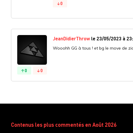
0
JeanDidierThrow
le 23/05/2023 à 23
Wooohh GG à tous ! et bg le move de zid
0
0
Contenus les plus commentés en Août 2026