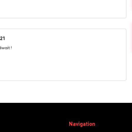
:21
wait !
Navigation