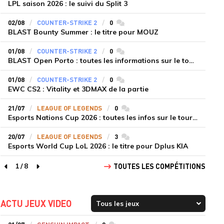
LPL saison 2026 : le suivi du Split 3
02/08
COUNTER-STRIKE 2
0
commentaires
BLAST Bounty Summer : le titre pour MOUZ
01/08
COUNTER-STRIKE 2
0
commentaires
BLAST Open Porto : toutes les informations sur le tournoi
01/08
COUNTER-STRIKE 2
0
commentaires
EWC CS2 : Vitality et 3DMAX de la partie
21/07
LEAGUE OF LEGENDS
0
commentaires
Esports Nations Cup 2026 : toutes les infos sur le tournoi
20/07
LEAGUE OF LEGENDS
3
commentaires
Esports World Cup LoL 2026 : le titre pour Dplus KIA
1
/
8
TOUTES LES COMPÉTITIONS
page précédente
page suivante
ACTU JEUX VIDEO