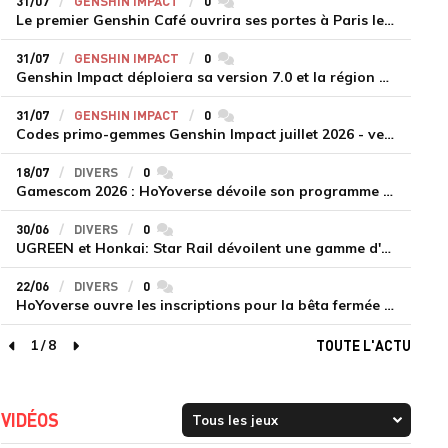
31/07
GENSHIN IMPACT
0
commentaires
Le premier Genshin Café ouvrira ses portes à Paris le 14 août
31/07
GENSHIN IMPACT
0
commentaires
Genshin Impact déploiera sa version 7.0 et la région de Snezhnaya le 12 août
31/07
GENSHIN IMPACT
0
commentaires
Codes primo-gemmes Genshin Impact juillet 2026 - version 7.0
18/07
DIVERS
0
commentaires
Gamescom 2026 : HoYoverse dévoile son programme et présente deux nouveaux jeux inédits
30/06
DIVERS
0
commentaires
UGREEN et Honkai: Star Rail dévoilent une gamme d'accessoires de recharge en édition limitée
22/06
DIVERS
0
commentaires
HoYoverse ouvre les inscriptions pour la bêta fermée de Honkai : Nexus Anima
1
/
8
TOUTE L'ACTU
page précédente
page suivante
VIDÉOS