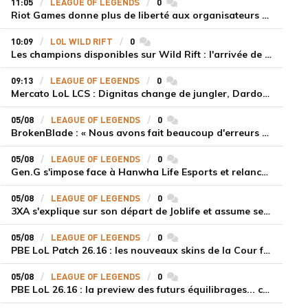
11:05
LEAGUE OF LEGENDS
0
commentaires
Riot Games donne plus de liberté aux organisateurs de tournois locaux sur League of Legends
10:09
LOL WILD RIFT
0
commentaires
Les champions disponibles sur Wild Rift : l'arrivée de Cho'Gath
09:13
LEAGUE OF LEGENDS
0
commentaires
Mercato LoL LCS : Dignitas change de jungler, Dardoch fait son retour en LCS, eXyu annonce sa retraite
05/08
LEAGUE OF LEGENDS
0
commentaires
BrokenBlade : « Nous avons fait beaucoup d'erreurs bêtes, mais une victoire reste une victoire et c'est une chose dont on peut se réjouir »
05/08
LEAGUE OF LEGENDS
0
commentaires
Gen.G s'impose face à Hanwha Life Esports et relance sa dynamique en LCK
05/08
LEAGUE OF LEGENDS
0
commentaires
3XA s'explique sur son départ de Joblife et assume ses torts
05/08
LEAGUE OF LEGENDS
0
commentaires
PBE LoL Patch 26.16 : les nouveaux skins de la Cour féérique
05/08
LEAGUE OF LEGENDS
0
commentaires
PBE LoL 26.16 : la preview des futurs équilibrages... coup d'arrêt pour les supports roamers