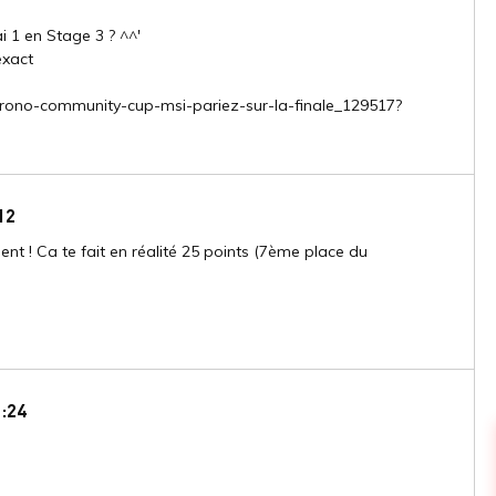
ai 1 en Stage 3 ? ^^'
exact
prono-community-cup-msi-pariez-sur-la-finale_129517?
12
ent ! Ca te fait en réalité 25 points (7ème place du
1:24