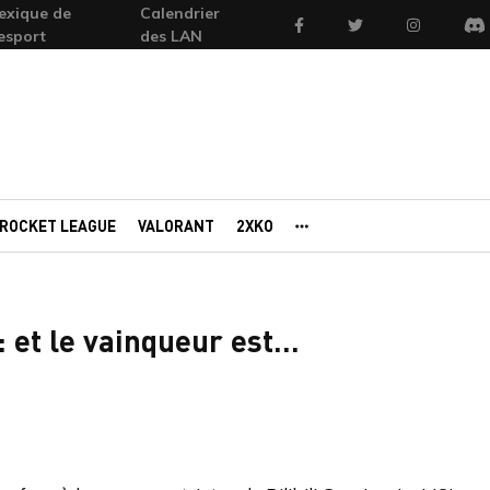
exique de
Calendrier
Facebook
Twitter
Instagram
'esport
des LAN
Di
ROCKET LEAGUE
VALORANT
2XKO
AUTRES PORTAILS
et le vainqueur est...