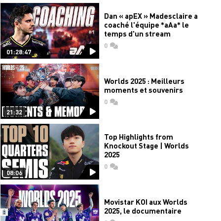
Dan « apEX » Madesclaire a
coaché l'équipe *aAa* le
temps d'un stream
0
commentaires
01:28:47
Worlds 2025 : Meilleurs
moments et souvenirs
0
commentaires
21:32
Top Highlights from
Knockout Stage | Worlds
2025
0
commentaires
08:06
Movistar KOI aux Worlds
2025, le documentaire