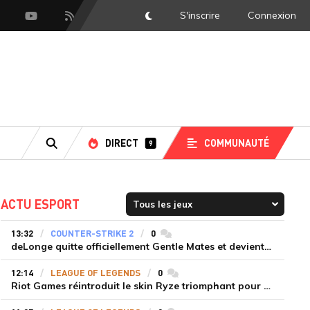
S'inscrire
Connexion
DarkMode
scord
Youtube
Flux RSS
DIRECT
COMMUNAUTÉ
9
RECHERCHE
ACTU ESPORT
13:32
COUNTER-STRIKE 2
0
commentaires
deLonge quitte officiellement Gentle Mates et devient agent libre
12:14
LEAGUE OF LEGENDS
0
commentaires
Riot Games réintroduit le skin Ryze triomphant pour récompenser la scène amateur