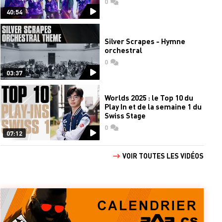
0
commentaires
40:54
Silver Scrapes - Hymne
orchestral
0
commentaires
03:37
Worlds 2025 : le Top 10 du
Play In et de la semaine 1 du
Swiss Stage
0
commentaires
07:12
VOIR TOUTES LES VIDÉOS