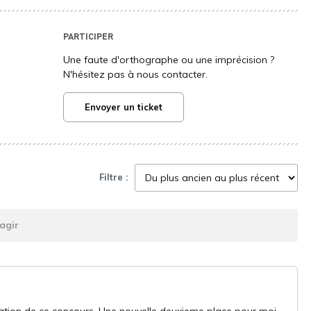
PARTICIPER
Une faute d'orthographe ou une imprécision ?
N'hésitez pas à nous contacter.
Envoyer un ticket
Filtre :
agir
tion de ce concours. Une nouvelle deuxieme place pour moi,