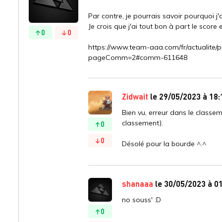
Par contre, je pourrais savoir pourquoi j'
Je crois que j'ai tout bon à part le score 
0
0
https://www.team-aaa.com/fr/actualite/
pageComm=2#comm-611648
Zidwait
le 29/05/2023 à 18:
Bien vu, erreur dans le classem
classement).
0
0
Désolé pour la bourde ^.^
shanaaa
le 30/05/2023 à 0
no souss' :D
0