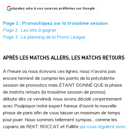
Ajoutez aAa à vos sources préférées sur Google
Page 1 : Pronostiquez sur la troisième session
Page 2 : Les lots à gagner
Page 3 : Le planning de la Prono League
APRÈS LES MATCHS ALLERS, LES MATCHS RETOURS
À l'heure où nous écrivons ces lignes, nous n'avons pas
encore terminé de compter les points de la précédente
session de pronostics mais ÉTANT DONNÉ QUE la phase
de matchs retours (la troisième session de pronos)
débute dès ce vendredi, nous avons décidé conjointement
avec Poulpispor notre expert foireux d'ouvrir la nouvelle
phase de paris afin de vous laisser un maximum de temps
pour jouer. Nous sommes tellement sympas... comme les
copains de REKT, ROCCAT et Fulllife
qui vous régalent avec