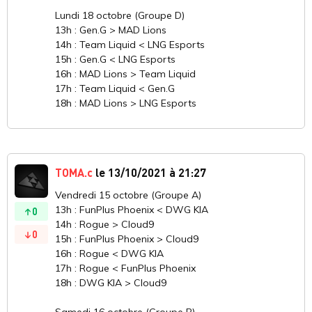
Lundi 18 octobre (Groupe D)
13h : Gen.G > MAD Lions
14h : Team Liquid < LNG Esports
15h : Gen.G < LNG Esports
16h : MAD Lions > Team Liquid
17h : Team Liquid < Gen.G
18h : MAD Lions > LNG Esports
TOMA.c
le 13/10/2021 à 21:27
Vendredi 15 octobre (Groupe A)
13h : FunPlus Phoenix < DWG KIA
0
14h : Rogue > Cloud9
0
15h : FunPlus Phoenix > Cloud9
16h : Rogue < DWG KIA
17h : Rogue < FunPlus Phoenix
18h : DWG KIA > Cloud9