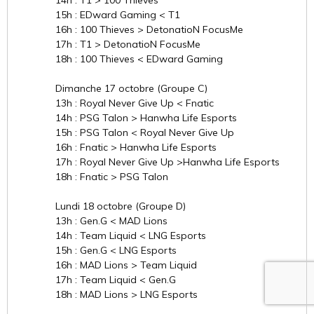
14h : T1 > 100 Thieves
15h : EDward Gaming < T1
16h : 100 Thieves > DetonatioN FocusMe
17h : T1 > DetonatioN FocusMe
18h : 100 Thieves < EDward Gaming
Dimanche 17 octobre (Groupe C)
13h : Royal Never Give Up < Fnatic
14h : PSG Talon > Hanwha Life Esports
15h : PSG Talon < Royal Never Give Up
16h : Fnatic > Hanwha Life Esports
17h : Royal Never Give Up >Hanwha Life Esports
18h : Fnatic > PSG Talon
Lundi 18 octobre (Groupe D)
13h : Gen.G < MAD Lions
14h : Team Liquid < LNG Esports
15h : Gen.G < LNG Esports
16h : MAD Lions > Team Liquid
17h : Team Liquid < Gen.G
18h : MAD Lions > LNG Esports