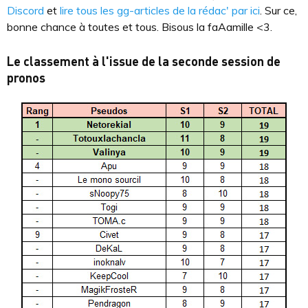
Discord
et
lire tous les gg-articles de la rédac' par ici
. Sur ce,
bonne chance à toutes et tous. Bisous la faAamille <3.
Le classement à l'issue de la seconde session de
pronos