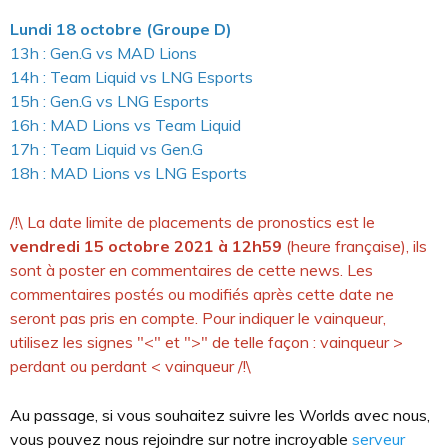
Lundi 18 octobre (Groupe D)
13h : Gen.G vs MAD Lions
14h : Team Liquid vs LNG Esports
15h : Gen.G vs LNG Esports
16h : MAD Lions vs Team Liquid
17h : Team Liquid vs Gen.G
18h : MAD Lions vs LNG Esports
/!\ La date limite de placements de pronostics est le
vendredi 15 octobre 2021 à 12h59
(heure française), ils
sont à poster en commentaires de cette news. Les
commentaires postés ou modifiés après cette date ne
seront pas pris en compte. Pour indiquer le vainqueur,
utilisez les signes "<" et ">" de telle façon : vainqueur >
perdant ou perdant < vainqueur /!\
Au passage, si vous souhaitez suivre les Worlds avec nous,
vous pouvez nous rejoindre sur notre incroyable
serveur