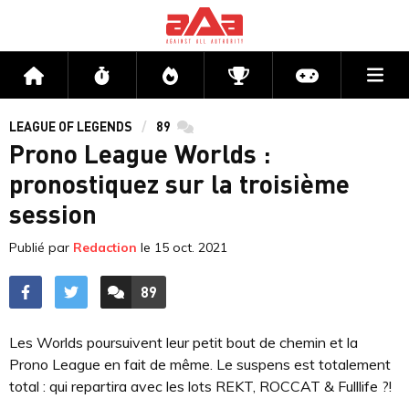
Me
Accueil
Flux
Directs
Compétitions
Actu jeux v
LEAGUE OF LEGENDS
89
commentaires
Prono League Worlds :
pronostiquez sur la troisième
session
Publié par
Redaction
le
15 oct. 2021
89
ACCÉDER AUX
COMMENTAIRES
Les Worlds poursuivent leur petit bout de chemin et la
Prono League en fait de même. Le suspens est totalement
total : qui repartira avec les lots REKT, ROCCAT & Fulllife ?!