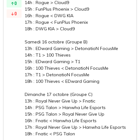
14h : Rogue > Cloud9
0
15h : FunPlus Phoenix > Cloud9
0
16h : Rogue < DWG KIA
17h : Rogue < FunPlus Phoenix
18h : DWG KIA > Cloud9
Samedi 16 octobre (Groupe B)
13h : EDward Gaming > DetonatioN FocusMe
14h : T1 > 100 Thieves
15h : EDward Gaming > T1
16h : 100 Thieves < DetonatioN FocusMe
17h : T1 > DetonatioN FocusMe
18h : 100 Thieves < EDward Gaming
Dimanche 17 octobre (Groupe C)
13h : Royal Never Give Up > Fnatic
14h : PSG Talon > Hanwha Life Esports
15h : PSG Talon > Royal Never Give Up
16h : Fnatic < Hanwha Life Esports
17h : Royal Never Give Up > Hanwha Life Esports
18h : Fnatic < PSG Talon