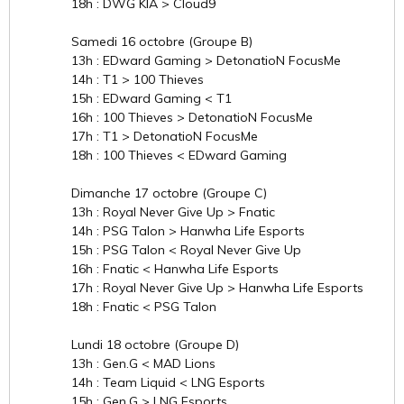
18h : DWG KIA > Cloud9
Samedi 16 octobre (Groupe B)
13h : EDward Gaming > DetonatioN FocusMe
14h : T1 > 100 Thieves
15h : EDward Gaming < T1
16h : 100 Thieves > DetonatioN FocusMe
17h : T1 > DetonatioN FocusMe
18h : 100 Thieves < EDward Gaming
Dimanche 17 octobre (Groupe C)
13h : Royal Never Give Up > Fnatic
14h : PSG Talon > Hanwha Life Esports
15h : PSG Talon < Royal Never Give Up
16h : Fnatic < Hanwha Life Esports
17h : Royal Never Give Up > Hanwha Life Esports
18h : Fnatic < PSG Talon
Lundi 18 octobre (Groupe D)
13h : Gen.G < MAD Lions
14h : Team Liquid < LNG Esports
15h : Gen.G > LNG Esports