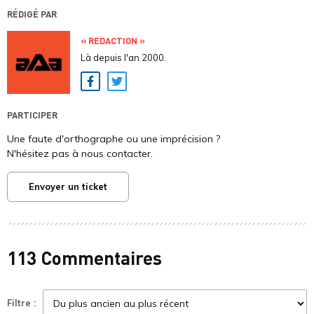
RÉDIGÉ PAR
« REDACTION »
Là depuis l'an 2000.
Facebook
Twitter
PARTICIPER
Une faute d'orthographe ou une imprécision ?
N'hésitez pas à nous contacter.
Envoyer un ticket
113 Commentaires
Filtre :