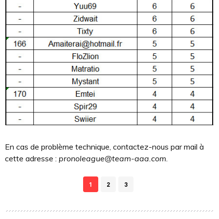
En cas de problème technique, contactez-nous par mail à
cette adresse :
pronoleague@team-aaa.com
.
1
2
3