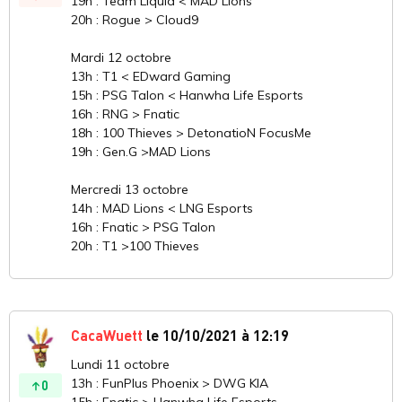
19h : Team Liquid < MAD Lions
20h : Rogue > Cloud9
Mardi 12 octobre
13h : T1 < EDward Gaming
15h : PSG Talon < Hanwha Life Esports
16h : RNG > Fnatic
18h : 100 Thieves > DetonatioN FocusMe
19h : Gen.G >MAD Lions
Mercredi 13 octobre
14h : MAD Lions < LNG Esports
16h : Fnatic > PSG Talon
20h : T1 >100 Thieves
CacaWuett
le 10/10/2021 à 12:19
Lundi 11 octobre
13h : FunPlus Phoenix > DWG KIA
0
15h : Fnatic > Hanwha Life Esports