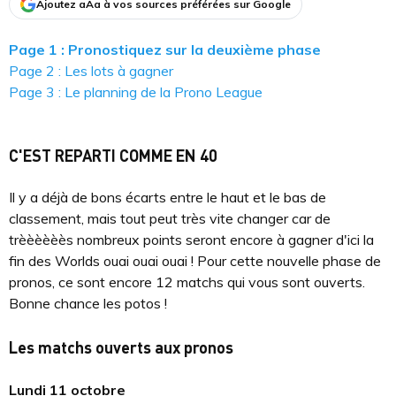
Ajoutez aAa à vos sources préférées sur Google
Page 1 : Pronostiquez sur la deuxième phase
Page 2 : Les lots à gagner
Page 3 : Le planning de la Prono League
C'EST REPARTI COMME EN 40
Il y a déjà de bons écarts entre le haut et le bas de
classement, mais tout peut très vite changer car de
trèèèèèès nombreux points seront encore à gagner d'ici la
fin des Worlds ouai ouai ouai ! Pour cette nouvelle phase de
pronos, ce sont encore 12 matchs qui vous sont ouverts.
Bonne chance les potos !
Les matchs ouverts aux pronos
Lundi 11 octobre