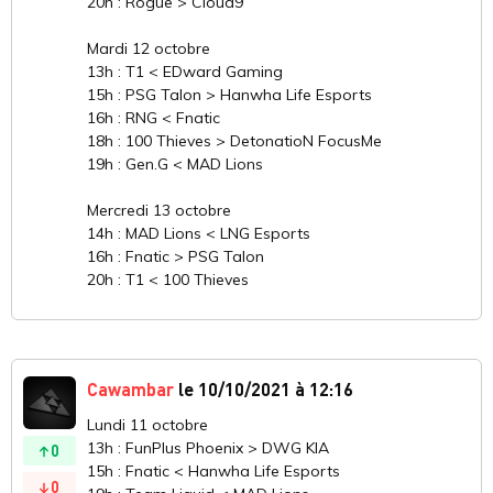
20h : Rogue > Cloud9
Mardi 12 octobre
13h : T1 < EDward Gaming
15h : PSG Talon > Hanwha Life Esports
16h : RNG < Fnatic
18h : 100 Thieves > DetonatioN FocusMe
19h : Gen.G < MAD Lions
Mercredi 13 octobre
14h : MAD Lions < LNG Esports
16h : Fnatic > PSG Talon
20h : T1 < 100 Thieves
Cawambar
le 10/10/2021 à 12:16
Lundi 11 octobre
13h : FunPlus Phoenix > DWG KIA
0
15h : Fnatic < Hanwha Life Esports
0