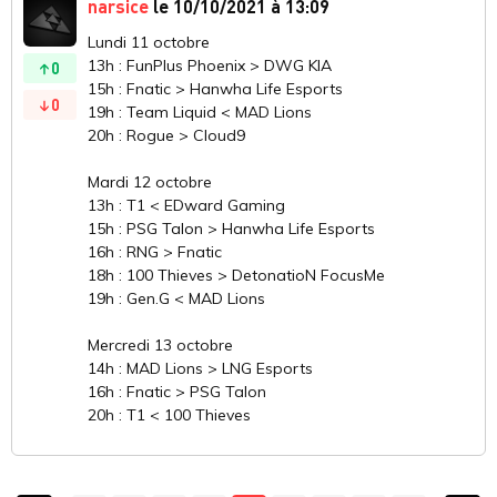
narsice
le 10/10/2021 à 13:09
Lundi 11 octobre
13h : FunPlus Phoenix > DWG KIA
0
15h : Fnatic > Hanwha Life Esports
0
19h : Team Liquid < MAD Lions
20h : Rogue > Cloud9
Mardi 12 octobre
13h : T1 < EDward Gaming
15h : PSG Talon > Hanwha Life Esports
16h : RNG > Fnatic
18h : 100 Thieves > DetonatioN FocusMe
19h : Gen.G < MAD Lions
Mercredi 13 octobre
14h : MAD Lions > LNG Esports
16h : Fnatic > PSG Talon
20h : T1 < 100 Thieves