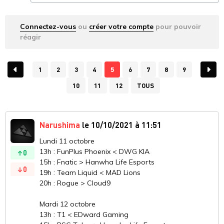
Connectez-vous
ou
créer votre compte
pour pouvoir
réagir
1
2
3
4
5
6
7
8
9
10
11
12
TOUS
Narushima
le 10/10/2021 à 11:51
Lundi 11 octobre
13h : FunPlus Phoenix < DWG KIA
0
15h : Fnatic > Hanwha Life Esports
0
19h : Team Liquid < MAD Lions
20h : Rogue > Cloud9
Mardi 12 octobre
13h : T1 < EDward Gaming