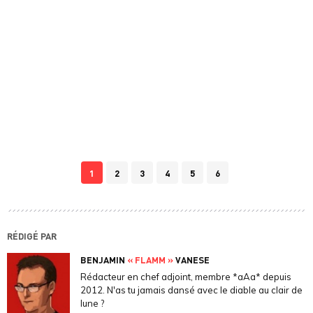
1
2
3
4
5
6
RÉDIGÉ PAR
BENJAMIN
« FLAMM »
VANESE
Rédacteur en chef adjoint, membre *aAa* depuis
2012. N'as tu jamais dansé avec le diable au clair de
lune ?