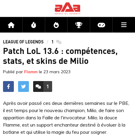
Me
Accueil
Flux
Directs
Compétitions
Actu jeux v
LEAGUE OF LEGENDS
1
commentaires
Patch LoL 13.6 : compétences,
stats, et skins de Milio
Publié par
Flamm
le
23 mars 2023
1
ACCÉDER AUX
COMMENTAIRES
Après avoir passé ces deux dernières semaines sur le PBE,
il est temps pour le nouveau champion, Milio, de faire son
apparition dans la Faille de l'invocateur. Milio, la douce
Flamme, est un support enchanteur destiné à évoluer à la
botlane et qui utilise la magie du feu pour soigner.