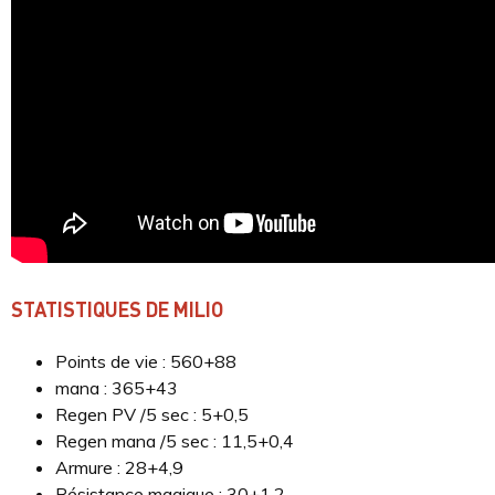
STATISTIQUES DE MILIO
Points de vie : 560+88
mana : 365+43
Regen PV /5 sec : 5+0,5
Regen mana /5 sec : 11,5+0,4
Armure : 28+4,9
Résistance magique : 30+1,2