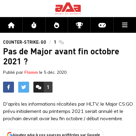
Me
Accueil
Flux
Directs
Compétitions
Actu jeux v
COUNTER-STRIKE: GO
1
commentaires
Pas de Major avant fin octobre
2021 ?
Publié par
Flamm
le
5 déc. 2020
1
ACCÉDER AUX
COMMENTAIRES
D'après les informations récoltées par HLTV, le Major CS:GO
prévu initialement au printemps 2021 serait annulé et le
prochain devrait avoir lieu fin octobre / début novembre.
Ajoutez aAa à vos sources préférées sur Google