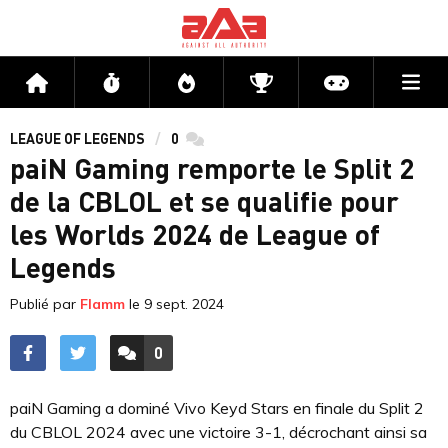
Me
Accueil
Flux
Directs
Compétitions
Actu jeux v
LEAGUE OF LEGENDS
0
commentaires
paiN Gaming remporte le Split 2
de la CBLOL et se qualifie pour
les Worlds 2024 de League of
Legends
Publié par
Flamm
le
9 sept. 2024
0
ACCÉDER AUX
COMMENTAIRES
paiN Gaming a dominé Vivo Keyd Stars en finale du Split 2
du CBLOL 2024 avec une victoire 3-1, décrochant ainsi sa