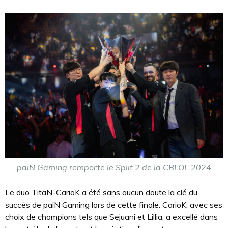
paiN Gaming remporte le Split 2 de la CBLOL 2024
Le duo TitaN-CarioK a été sans aucun doute la clé du
succès de paiN Gaming lors de cette finale. CarioK, avec ses
choix de champions tels que Sejuani et Lillia, a excellé dans