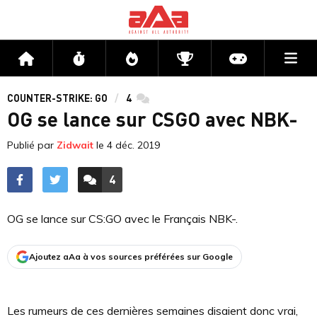
Me
Accueil
Flux
Directs
Compétitions
Actu jeux v
COUNTER-STRIKE: GO
4
commentaires
OG se lance sur CSGO avec NBK-
Publié par
Zidwait
le
4 déc. 2019
4
ACCÉDER AUX
COMMENTAIRES
OG se lance sur CS:GO avec le Français NBK-.
Ajoutez aAa à vos sources préférées sur Google
Les rumeurs de ces dernières semaines disaient donc vrai,