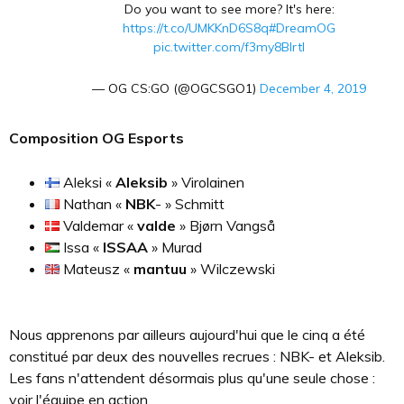
Do you want to see more? It's here:
https://t.co/UMKKnD6S8q
#DreamOG
pic.twitter.com/f3my8Blrtl
— OG CS:GO (@OGCSGO1)
December 4, 2019
Composition OG Esports
Aleksi «
Aleksib
» Virolainen
Nathan «
NBK
- » Schmitt
Valdemar «
valde
» Bjørn Vangså
Issa «
ISSAA
» Murad
Mateusz «
mantuu
» Wilczewski
Nous apprenons par ailleurs aujourd'hui que le cinq a été
constitué par deux des nouvelles recrues : NBK- et Aleksib.
Les fans n'attendent désormais plus qu'une seule chose :
voir l'équipe en action.