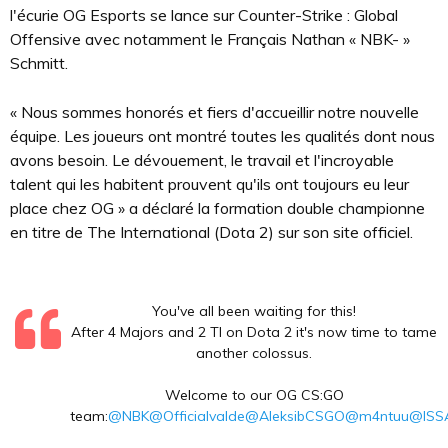
l'écurie OG Esports se lance sur Counter-Strike : Global
Offensive avec notamment le Français Nathan « NBK- »
Schmitt.
« Nous sommes honorés et fiers d'accueillir notre nouvelle
équipe. Les joueurs ont montré toutes les qualités dont nous
avons besoin. Le dévouement, le travail et l'incroyable
talent qui les habitent prouvent qu'ils ont toujours eu leur
place chez OG » a déclaré la formation double championne
en titre de The International (Dota 2) sur son site officiel.
You've all been waiting for this!
After 4 Majors and 2 TI on Dota 2 it's now time to tame
another colossus.
Welcome to our OG CS:GO
team:
@NBK
@Officialvalde
@AleksibCSGO
@m4ntuu
@ISS