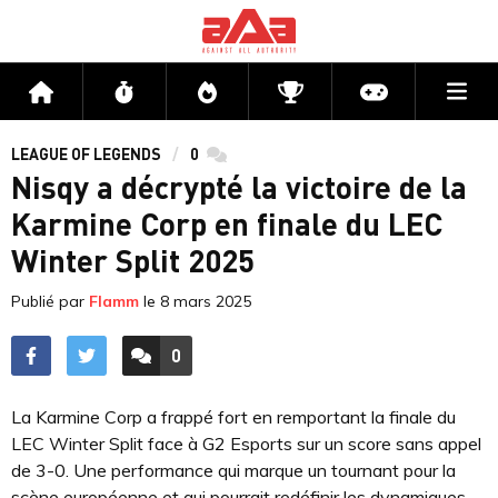
Me
Accueil
Flux
Directs
Compétitions
Actu jeux v
LEAGUE OF LEGENDS
0
commentaires
Nisqy a décrypté la victoire de la
Karmine Corp en finale du LEC
Winter Split 2025
Publié par
Flamm
le
8 mars 2025
0
ACCÉDER AUX
COMMENTAIRES
La Karmine Corp a frappé fort en remportant la finale du
LEC Winter Split face à G2 Esports sur un score sans appel
de 3-0. Une performance qui marque un tournant pour la
scène européenne et qui pourrait redéfinir les dynamiques