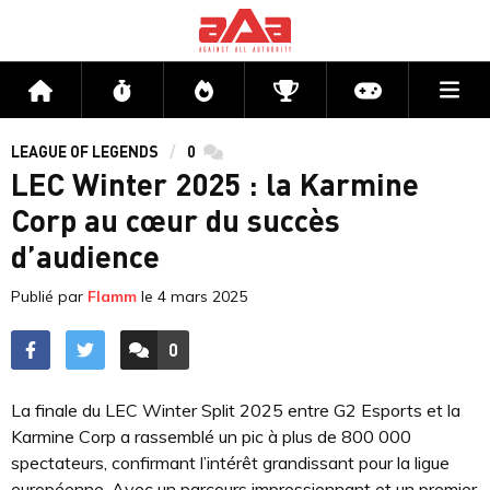
Me
Accueil
Flux
Directs
Compétitions
Actu jeux v
LEAGUE OF LEGENDS
0
commentaires
LEC Winter 2025 : la Karmine
Corp au cœur du succès
d’audience
Publié par
Flamm
le
4 mars 2025
0
ACCÉDER AUX
COMMENTAIRES
La finale du LEC Winter Split 2025 entre G2 Esports et la
Karmine Corp a rassemblé un pic à plus de 800 000
spectateurs, confirmant l’intérêt grandissant pour la ligue
européenne. Avec un parcours impressionnant et un premier