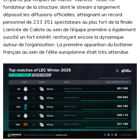
fondateur de la structure, dont le stream a largement
dépassé les diffusions officielles, atteignant un record
personnel de 233 351 spectateurs au plus fort de la finale.
L’arrivée de Caliste au sein de l’équipe première a également
suscité un fort intérêt, renforçant encore la dynamique
autour de l’organisation. La première apparition du botlaner
français au sein de l'élite européenne était très attendue.