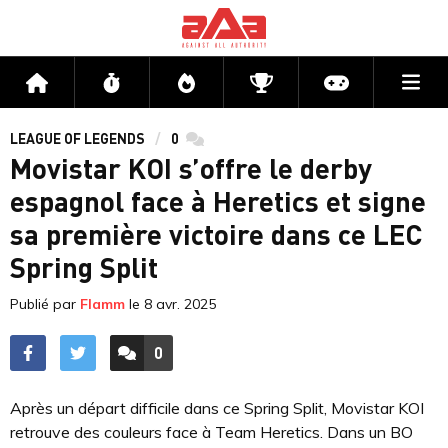
Me
Accueil
Flux
Directs
Compétitions
Actu jeux v
LEAGUE OF LEGENDS
0
commentaires
Movistar KOI s’offre le derby
espagnol face à Heretics et signe
sa première victoire dans ce LEC
Spring Split
Publié par
Flamm
le
8 avr. 2025
0
ACCÉDER AUX
COMMENTAIRES
Après un départ difficile dans ce Spring Split, Movistar KOI
retrouve des couleurs face à Team Heretics. Dans un BO