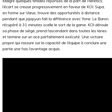
Malgré quelques timides réponses de la part de Heretics,
l’écart se creuse progressivement en faveur de KOI. Supa,
en forme sur Varus, trouve des opportunités à distance
pendant que jojopyun fait la différence avec Yone. Le Baron
récupéré à 31 minutes scelle le sort de la game. KOI déroule
sa phase de siège, prend l’ascendant dans toutes les lanes
et termine sur un ace parfaitement exécuté. Une victoire
propre qui rassure sur la capacité de l’équipe à conclure une
partie une fois l’avantage acquis.