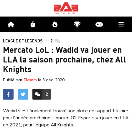
Me
Accueil
Flux
Directs
Compétitions
Actu jeux v
LEAGUE OF LEGENDS
2
commentaires
Mercato LoL : Wadid va jouer en
LLA la saison prochaine, chez All
Knights
Publié par
Flamm
le
3 déc. 2020
2
ACCÉDER AUX
COMMENTAIRES
Wadid s'est finalement trouvé une place de support titulaire
pour l'année prochaine ; l'ancien G2 Esports va jouer en LLA
en 2021, pour l'équipe All Knights.