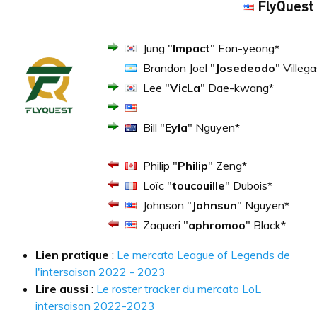
FlyQuest
Jung "
Impact
" Eon-yeong*
Brandon Joel "
Josedeodo
" Villeg
Lee "
VicLa
" Dae-kwang*
Bill "
Eyla
" Nguyen*
Philip "
Philip
" Zeng*
Loïc "
toucouille
" Dubois*
Johnson "
Johnsun
" Nguyen*
Zaqueri "
aphromoo
" Black*
Lien pratique
:
Le mercato League of Legends de
l'intersaison 2022 - 2023
Lire aussi
:
Le roster tracker du mercato LoL
intersaison 2022-2023