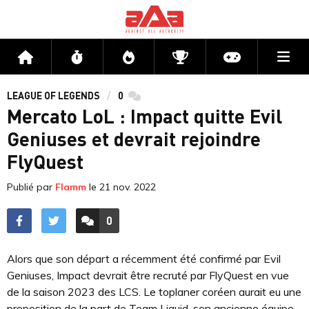
Me
Accueil
Flux
Directs
Compétitions
Actu jeux v
LEAGUE OF LEGENDS
0
commentaires
Mercato LoL : Impact quitte Evil
Geniuses et devrait rejoindre
FlyQuest
Publié par
Flamm
le
21 nov. 2022
0
ACCÉDER AUX
COMMENTAIRES
Alors que son départ a récemment été confirmé par Evil
Geniuses, Impact devrait être recruté par FlyQuest en vue
de la saison 2023 des LCS. Le toplaner coréen aurait eu une
proposition de la part de Team Liquid, son ancienne équipe,