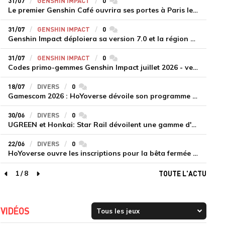
31/07
GENSHIN IMPACT
0
commentaires
Le premier Genshin Café ouvrira ses portes à Paris le 14 août
31/07
GENSHIN IMPACT
0
commentaires
Genshin Impact déploiera sa version 7.0 et la région de Snezhnaya le 12 août
31/07
GENSHIN IMPACT
0
commentaires
Codes primo-gemmes Genshin Impact juillet 2026 - version 7.0
18/07
DIVERS
0
commentaires
Gamescom 2026 : HoYoverse dévoile son programme et présente deux nouveaux jeux inédits
30/06
DIVERS
0
commentaires
UGREEN et Honkai: Star Rail dévoilent une gamme d'accessoires de recharge en édition limitée
22/06
DIVERS
0
commentaires
HoYoverse ouvre les inscriptions pour la bêta fermée de Honkai : Nexus Anima
1
/
8
TOUTE L'ACTU
page précédente
page suivante
VIDÉOS