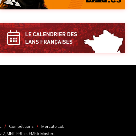
c
Compétitions
Mercato LoL
v 2, MNT, ERL et EMEA Masters