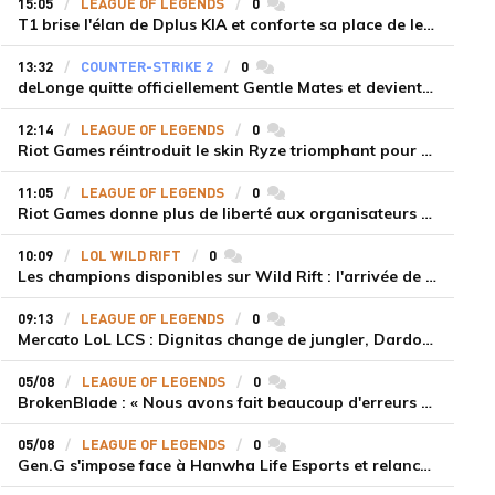
15:05
LEAGUE OF LEGENDS
0
commentaires
T1 brise l'élan de Dplus KIA et conforte sa place de leader en LCK 2026 Rounds 3-4
13:32
COUNTER-STRIKE 2
0
commentaires
deLonge quitte officiellement Gentle Mates et devient agent libre
12:14
LEAGUE OF LEGENDS
0
commentaires
Riot Games réintroduit le skin Ryze triomphant pour récompenser la scène amateur
11:05
LEAGUE OF LEGENDS
0
commentaires
Riot Games donne plus de liberté aux organisateurs de tournois locaux sur League of Legends
10:09
LOL WILD RIFT
0
commentaires
Les champions disponibles sur Wild Rift : l'arrivée de Cho'Gath
09:13
LEAGUE OF LEGENDS
0
commentaires
Mercato LoL LCS : Dignitas change de jungler, Dardoch fait son retour en LCS, eXyu annonce sa retraite
05/08
LEAGUE OF LEGENDS
0
commentaires
BrokenBlade : « Nous avons fait beaucoup d'erreurs bêtes, mais une victoire reste une victoire et c'est une chose dont on peut se réjouir »
05/08
LEAGUE OF LEGENDS
0
commentaires
Gen.G s'impose face à Hanwha Life Esports et relance sa dynamique en LCK