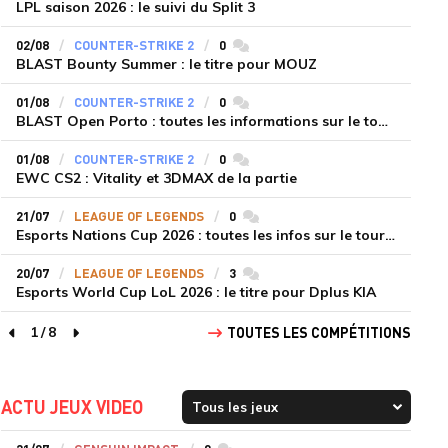
LPL saison 2026 : le suivi du Split 3
02/08
COUNTER-STRIKE 2
0
commentaires
BLAST Bounty Summer : le titre pour MOUZ
01/08
COUNTER-STRIKE 2
0
commentaires
BLAST Open Porto : toutes les informations sur le tournoi
01/08
COUNTER-STRIKE 2
0
commentaires
EWC CS2 : Vitality et 3DMAX de la partie
21/07
LEAGUE OF LEGENDS
0
commentaires
Esports Nations Cup 2026 : toutes les infos sur le tournoi
20/07
LEAGUE OF LEGENDS
3
commentaires
Esports World Cup LoL 2026 : le titre pour Dplus KIA
1
/
8
TOUTES LES COMPÉTITIONS
page précédente
page suivante
ACTU JEUX VIDEO