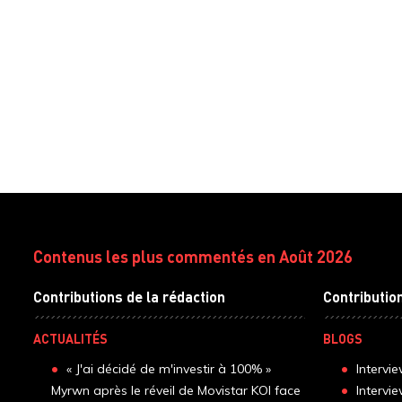
Contenus les plus commentés en Août 2026
Contributions de la rédaction
Contributio
ACTUALITÉS
BLOGS
« J'ai décidé de m'investir à 100% »
Intervi
Myrwn après le réveil de Movistar KOI face
Intervi