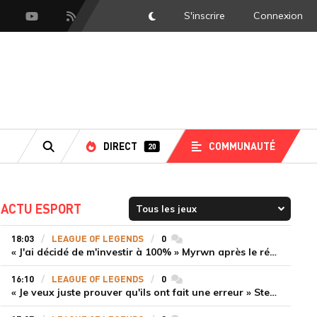
S'inscrire
Connexion
DarkMode
scord
Youtube
Flux RSS
DIRECT
COMMUNAUTÉ
20
RECHERCHE
ACTU ESPORT
18:03
LEAGUE OF LEGENDS
0
commentaires
« J'ai décidé de m'investir à 100% » Myrwn après le réveil de Movistar KOI face à Fnatic
16:10
LEAGUE OF LEGENDS
0
commentaires
« Je veux juste prouver qu'ils ont fait une erreur » Stend se confie sur son mercato chaotique et ses ambitions avec Shifters