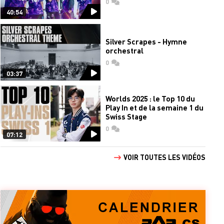
0
commentaires
40:54
Silver Scrapes - Hymne
orchestral
0
commentaires
03:37
Worlds 2025 : le Top 10 du
Play In et de la semaine 1 du
Swiss Stage
0
commentaires
07:12
VOIR TOUTES LES VIDÉOS