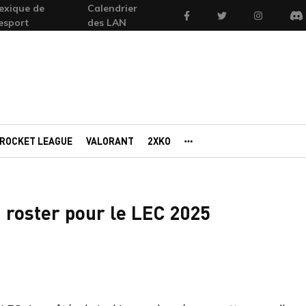
exique de
Calendrier
Facebook
Twitter
Instagram
'esport
des LAN
Di
ROCKET LEAGUE
VALORANT
2XKO
AUTRES PORTAILS
 roster pour le LEC 2025