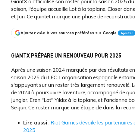
GiantX a officialisé son roster pour la saison 2025 du
saison, l'équipe accueille Lot à la toplane, Closer dan
et Jun. Ce quintet marque une phase de reconstructi
Ajoutez aAa à vos sources préférées sur Google
Ajouter
GIANTX PRÉPARE UN RENOUVEAU POUR 2025
Après une saison 2024 marquée par des résultats en d
saison 2025 du LEC. L’organisation espagnole enta
s'appuyant sur un roster très largement renouvelé. L
de 2024 à poursuivre l’aventure, accompagné de quat
jungler, Eren "Lot" Yıldız à la toplane, et l'ancienne
Se-jun. Ce roster marque une étape clé dans la recon
Lire aussi
:
Riot Games dévoile les partenaires d
2025