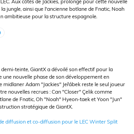
 LEC. Aux côtés de Jackies, prolongé pour cette nouvelle
s la jungle, ainsi que l'ancienne botlane de Fnatic, Noah
on ambitieuse pour la structure espagnole.
emi-teinte, GiantX a dévoilé son effectif pour la
me une nouvelle phase de son développement en
e midlaner Adam "Jackies" Jeřábek reste le seul joueur
re nouvelles recrues : Can "Closer" Çelik comme
 botlane de Fnatic, Oh "Noah" Hyeon-taek et Yoon "Jun"
struction stratégique de GiantX.
e diffusion et co-diffusion pour le LEC Winter Split