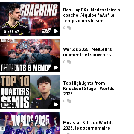
Dan « apEX » Madesclaire a
coaché l'équipe *aAa* le
temps d'un stream
0
commentaires
01:28:47
Worlds 2025 : Meilleurs
moments et souvenirs
0
commentaires
21:32
Top Highlights from
Knockout Stage | Worlds
2025
0
commentaires
08:06
Movistar KOI aux Worlds
2025, le documentaire