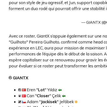
pour son style de jeu agressif, et Jun, support capable 
forment un duo rodé qui pourrait offrir une stabilité
— GIANTX (
Avec ce roster, GiantX s’appuie également sur une nou
"Guilhoto" Pereira Guilhoto, confirmé comme head co
expérience en LEC, aura pour mission de maximiser la
performances de l’équipe dès le début de la saison. 
espère capitaliser sur ce renouveau pour gravir les éc
pour évaluer si ce roster peut transformer les ambiti
GIANTX
Eren "
Lot
" Yıldız
Can "
Closer
" Çelik
Adam "
Jackisek
" Jeřábek