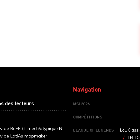
Navigation
ns des lecteurs
MSI 2026
COMPÉTITIONS
ew de RuFF (T mech/atypique N...
LEAGUE OF LEGENDS
LoL Classi
ew de LatiAs mapmaker
LFL,Di