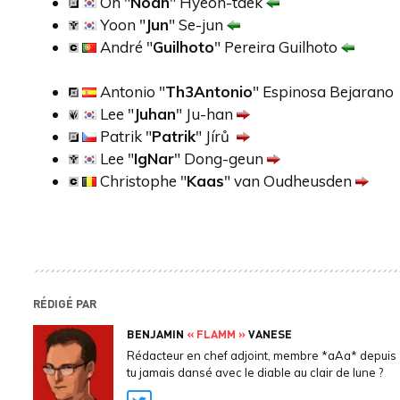
Oh "
Noah
" Hyeon-taek
Yoon "
Jun
" Se-jun
André "
Guilhoto
" Pereira Guilhoto
Antonio "
Th3Antonio
" Espinosa Bejaran
Lee "
Juhan
" Ju-han
Patrik "
Patrik
" Jírů
Lee "
IgNar
" Dong-geun
Christophe "
Kaas
" van Oudheusden
RÉDIGÉ PAR
BENJAMIN
« FLAMM »
VANESE
Rédacteur en chef adjoint, membre *aAa* depuis 
tu jamais dansé avec le diable au clair de lune ?