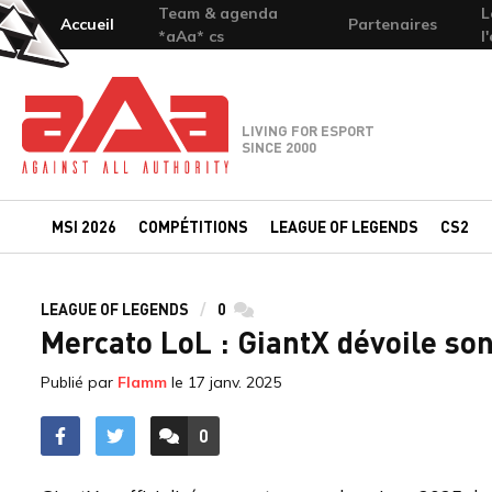
Team & agenda
L
Accueil
Partenaires
*aAa* cs
l
Team-aAa - against All authority
LIVING FOR ESPORT
SINCE 2000
MSI 2026
COMPÉTITIONS
LEAGUE OF LEGENDS
CS2
LEAGUE OF LEGENDS
0
commentaires
Mercato LoL : GiantX dévoile son
Publié par
Flamm
le
17 janv. 2025
0
ACCÉDER AUX
COMMENTAIRES