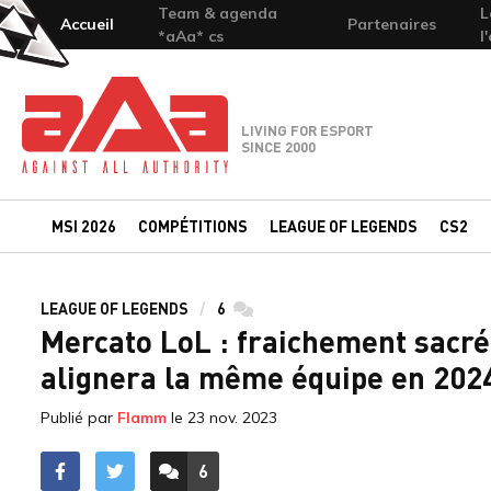
Team & agenda
L
Accueil
Partenaires
*aAa* cs
l
Team-aAa - against All authority
LIVING FOR ESPORT
SINCE 2000
MSI 2026
COMPÉTITIONS
LEAGUE OF LEGENDS
CS2
LEAGUE OF LEGENDS
6
commentaires
Mercato LoL : fraichement sacr
alignera la même équipe en 202
Publié par
Flamm
le
23 nov. 2023
6
ACCÉDER AUX
COMMENTAIRES