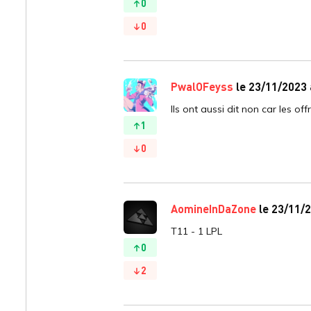
0
0
PwalOFeyss
le 23/11/2023 
Ils ont aussi dit non car les of
1
0
AomineInDaZone
le 23/11/2
T11 - 1 LPL
0
2