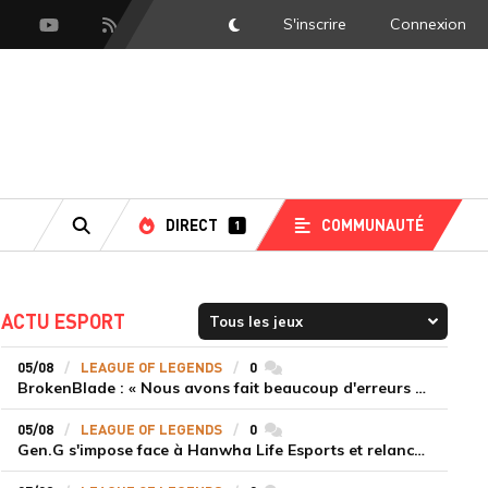
S'inscrire
Connexion
DarkMode
scord
Youtube
Flux RSS
DIRECT
COMMUNAUTÉ
1
RECHERCHE
ACTU ESPORT
05/08
LEAGUE OF LEGENDS
0
commentaires
BrokenBlade : « Nous avons fait beaucoup d'erreurs bêtes, mais une victoire reste une victoire et c'est une chose dont on peut se réjouir »
05/08
LEAGUE OF LEGENDS
0
commentaires
Gen.G s'impose face à Hanwha Life Esports et relance sa dynamique en LCK