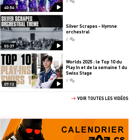
0
commentaires
40:54
Silver Scrapes - Hymne
orchestral
0
commentaires
03:37
Worlds 2025 : le Top 10 du
Play In et de la semaine 1 du
Swiss Stage
0
commentaires
07:12
VOIR TOUTES LES VIDÉOS