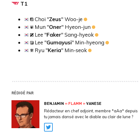
T1
Choi "
Zeus
" Woo-je
Mun "
Oner
" Hyeon-jun
Lee "
Faker
" Sang-hyeok
Lee "
Gumayusi
" Min-hyeong
Ryu "
Keria
" Min-seok
RÉDIGÉ PAR
BENJAMIN
« FLAMM »
VANESE
Rédacteur en chef adjoint, membre *aAa* depuis 
tu jamais dansé avec le diable au clair de lune ?
Twitter