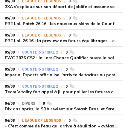
05/08
LEAGUE OF LEGENDS
0
commentaires
3XA s'explique sur son départ de Joblife et assume ses torts
05/08
LEAGUE OF LEGENDS
0
commentaires
PBE LoL Patch 26.16 : les nouveaux skins de la Cour féérique
05/08
LEAGUE OF LEGENDS
0
commentaires
PBE LoL 26.16 : la preview des futurs équilibrages... coup d'arrêt pour les supports roamers
05/08
COUNTER-STRIKE 2
0
commentaires
EWC 2026 CS2 : le Last Chance Qualifier ouvre le bal à Paris du 7 au 9 août
05/08
COUNTER-STRIKE 2
0
commentaires
Imperial Esports officialise l'arrivée de tacitus au poste d'entraîneur
05/08
COUNTER-STRIKE 2
0
commentaires
Team Vitality fait appel à jL pour pallier les futures absences d'apEX et mezii
04/08
DIVERS
0
commentaires
Dix ans après, la SBA revient sur Smash Bros. et Street Fighter
04/08
LEAGUE OF LEGENDS
0
commentaires
« C'est comme de l'eau qui arrive à ébullition » cvMax décrypte la montée en puissance de Dplus KIA