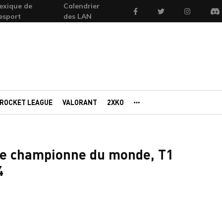
exique de
Calendrier
Facebook
Twitter
Instagram
'esport
des LAN
Di
ROCKET LEAGUE
VALORANT
2XKO
AUTRES PORTAILS
ée championne du monde, T1
4