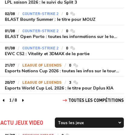
LPL saison 2026 : le suivi du Split 3
02/08
COUNTER-STRIKE 2
0
commentaires
BLAST Bounty Summer : le titre pour MOUZ
01/08
COUNTER-STRIKE 2
0
commentaires
BLAST Open Porto : toutes les informations sur le tournoi
01/08
COUNTER-STRIKE 2
0
commentaires
EWC CS2 : Vitality et 3DMAX de la partie
21/07
LEAGUE OF LEGENDS
0
commentaires
Esports Nations Cup 2026 : toutes les infos sur le tournoi
20/07
LEAGUE OF LEGENDS
3
commentaires
Esports World Cup LoL 2026 : le titre pour Dplus KIA
1
/
8
TOUTES LES COMPÉTITIONS
page précédente
page suivante
ACTU JEUX VIDEO