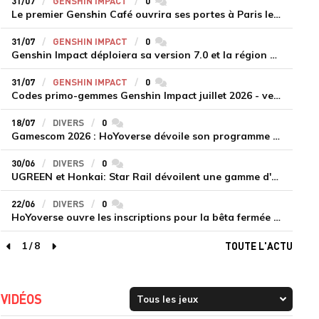
31/07
GENSHIN IMPACT
0
commentaires
Le premier Genshin Café ouvrira ses portes à Paris le 14 août
31/07
GENSHIN IMPACT
0
commentaires
Genshin Impact déploiera sa version 7.0 et la région de Snezhnaya le 12 août
31/07
GENSHIN IMPACT
0
commentaires
Codes primo-gemmes Genshin Impact juillet 2026 - version 7.0
18/07
DIVERS
0
commentaires
Gamescom 2026 : HoYoverse dévoile son programme et présente deux nouveaux jeux inédits
30/06
DIVERS
0
commentaires
UGREEN et Honkai: Star Rail dévoilent une gamme d'accessoires de recharge en édition limitée
22/06
DIVERS
0
commentaires
HoYoverse ouvre les inscriptions pour la bêta fermée de Honkai : Nexus Anima
1
/
8
TOUTE L'ACTU
page précédente
page suivante
VIDÉOS