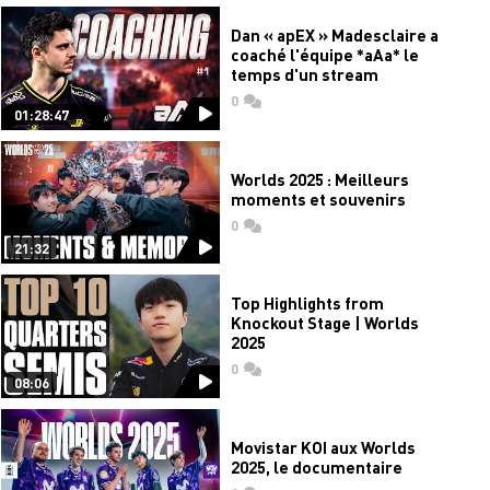
Dan « apEX » Madesclaire a
coaché l'équipe *aAa* le
temps d'un stream
0
commentaires
01:28:47
Worlds 2025 : Meilleurs
moments et souvenirs
0
commentaires
21:32
Top Highlights from
Knockout Stage | Worlds
2025
0
commentaires
08:06
Movistar KOI aux Worlds
2025, le documentaire