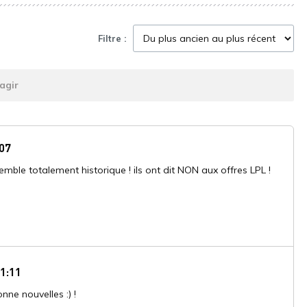
Filtre :
agir
:07
emble totalement historique ! ils ont dit NON aux offres LPL !
1:11
nne nouvelles :) !