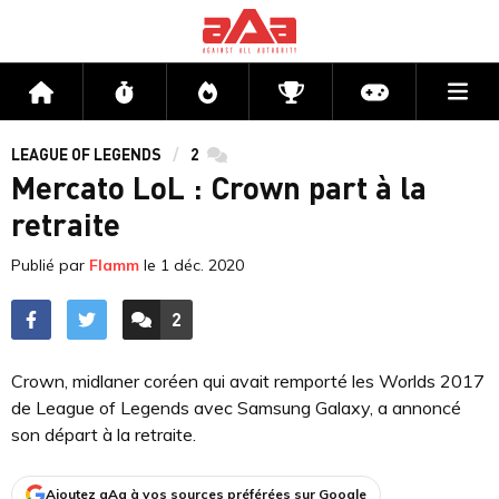
Me
Accueil
Flux
Directs
Compétitions
Actu jeux v
LEAGUE OF LEGENDS
2
commentaires
Mercato LoL : Crown part à la
retraite
Publié par
Flamm
le
1 déc. 2020
2
ACCÉDER AUX
COMMENTAIRES
Crown, midlaner coréen qui avait remporté les Worlds 2017
de League of Legends avec Samsung Galaxy, a annoncé
son départ à la retraite.
Ajoutez aAa à vos sources préférées sur Google