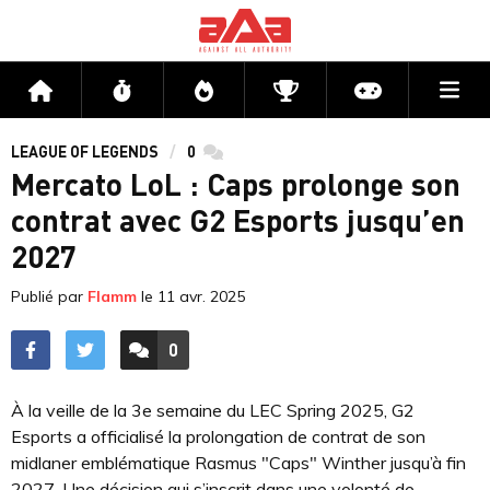
Me
Accueil
Flux
Directs
Compétitions
Actu jeux v
LEAGUE OF LEGENDS
0
commentaires
Mercato LoL : Caps prolonge son
contrat avec G2 Esports jusqu’en
2027
Publié par
Flamm
le
11 avr. 2025
0
ACCÉDER AUX
COMMENTAIRES
À la veille de la 3e semaine du LEC Spring 2025, G2
Esports a officialisé la prolongation de contrat de son
midlaner emblématique Rasmus "Caps" Winther jusqu’à fin
2027. Une décision qui s’inscrit dans une volonté de