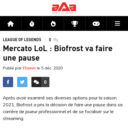
Me
Accueil
Flux
Directs
Compétitions
Actu jeux v
LEAGUE OF LEGENDS
0
commentaires
Mercato LoL : Biofrost va faire
une pause
Publié par
Flamm
le
5 déc. 2020
0
ACCÉDER AUX
COMMENTAIRES
Après avoir examiné ses diverses options pour la saison
2021, Biofrost a pris la décision de faire une pause dans sa
carrière de joueur professionnel et de se focaliser sur le
streaming.